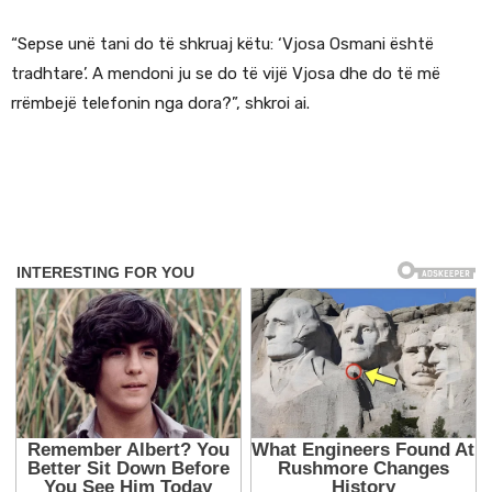
“Sepse unë tani do të shkruaj këtu: ‘Vjosa Osmani është
tradhtare’. A mendoni ju se do të vijë Vjosa dhe do të më
rrëmbejë telefonin nga dora?”, shkroi ai.