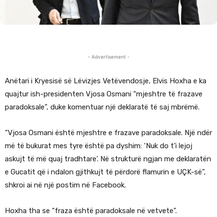
- Advertisement -
Anëtari i Kryesisë së Lëvizjes Vetëvendosje, Elvis Hoxha e ka
quajtur ish-presidenten Vjosa Osmani “mjeshtre të frazave
paradoksale”, duke komentuar një deklaratë të saj mbrëmë.
“Vjosa Osmani është mjeshtre e frazave paradoksale. Një ndër
më të bukurat mes tyre është pa dyshim: ‘Nuk do t’i lejoj
askujt të më quaj tradhtare’. Në strukturë ngjan me deklaratën
e Gucatit që i ndalon gjithkujt të përdorë flamurin e UÇK-së”,
shkroi ai në një postim në Facebook.
Hoxha tha se “fraza është paradoksale në vetvete”.