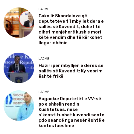
LAJME
Cakolli: Skandaloze që
deputetëve t’i mbyllet dera e
sallës së Kuvendit, duhet të
dihet menjëherë kush e mori
këtë vendim dhe të kërkohet
llogaridhënie
LAJME
Haziri për mbylljen e derës së
sallës së Kuvendit: Ky veprim
është frikë
LAJME
Bugaqku: Deputetët e VV-së
po e shkelin rendin
Kushtetues, nëse
s’konstituohet kuvendi sonte
çdo seancë nga nesër është e
kontestueshme