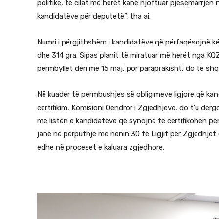
politike, të cilat më herët kanë njoftuar pjesëmarrjen
kandidatëve për deputetë”, tha ai.
Numri i përgjithshëm i kandidatëve që përfaqësojnë kët
dhe 314 gra. Sipas planit të miratuar më herët nga KQZ,
përmbyllet deri më 15 maj, por paraprakisht, do të s
Në kuadër të përmbushjes së obligimeve ligjore që ka
certifikim, Komisioni Qendror i Zgjedhjeve, do t’u dërg
me listën e kandidatëve që synojnë të certifikohen për
janë në përputhje me nenin 30 të Ligjit për Zgjedhjet
edhe në proceset e kaluara zgjedhore.