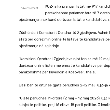
KQZ-ja ka pranuar listat me 917 kandid
- Advertisement -
parakohshme parlamentare të 7 qershori
pjesëmarrjen nuk kanë dorëzuar listat e kandidatëve, 
Zëdhënësi i Komisionit Qendror të Zgjedhjeve, Valmir 
afati për dorëzimin online të listave të kandidatëve pë
pjesëmarrje në zgjedhje.
“Komisioni Qendror i Zgjedhjeve njofton se më 12 maj 
dorëzuar online listën me emrat e kandidatëve për dep
parakohshme për Kuvendin e Kosovës”, tha ai.
Elezi bëri të ditur se gjatë periudhës 2-12 maj, KQZ-ja 
“Gjatë periudhës 11-ditore (2 maj – 12 maj 2026) KQZ 
subjekte politike, prej të cilave 18 parti politike, 3 koa