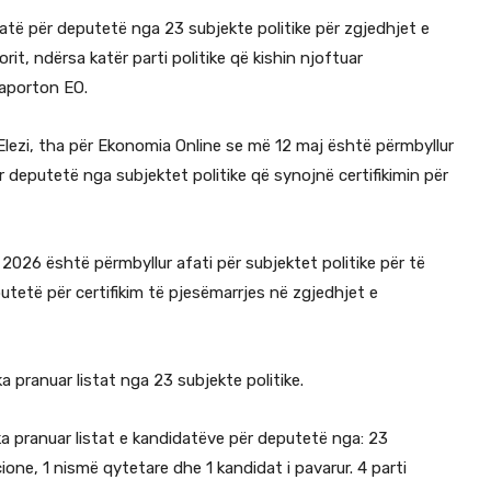
atë për deputetë nga 23 subjekte politike për zgjedhjet e
t, ndërsa katër parti politike që kishin njoftuar
raporton EO.
Elezi, tha për Ekonomia Online se më 12 maj është përmbyllur
r deputetë nga subjektet politike që synojnë certifikimin për
2026 është përmbyllur afati për subjektet politike për të
utetë për certifikim të pjesëmarrjes në zgjedhjet e
ka pranuar listat nga 23 subjekte politike.
ka pranuar listat e kandidatëve për deputetë nga: 23
licione, 1 nismë qytetare dhe 1 kandidat i pavarur. 4 parti