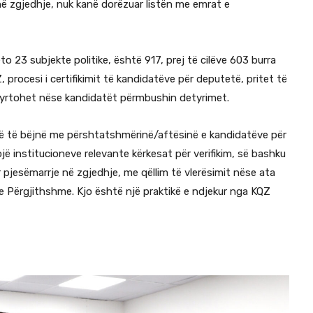
 në zgjedhje, nuk kanë dorëzuar listën me emrat e
o 23 subjekte politike, është 917, prej të cilëve 603 burra
 procesi i certifikimit të kandidatëve për deputetë, pritet të
hqyrtohet nëse kandidatët përmbushin detyrimet.
në të bëjnë me përshtatshmërinë/aftësinë e kandidatëve për
ojë institucioneve relevante kërkesat për verifikim, së bashku
 pjesëmarrje në zgjedhje, me qëllim të vlerësimit nëse ata
 e Përgjithshme. Kjo është një praktikë e ndjekur nga KQZ