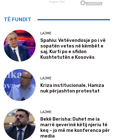
TË FUNDIT
LAJME
Spahiu: Vetëvendosje po i vë
sopatën vetes në këmbët e
saj, Kurti po e sfidon
Kushtetutën e Kosovës
LAJME
Kriza institucionale, Hamza
nuk përjashton protestat
LAJME
Bekë Berisha: Duhet me ia
marrë qeverinë këtij njeriu të
keq – jo më me konferenca për
media