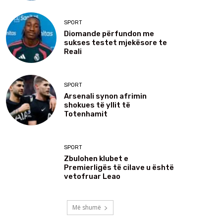
SPORT
Diomande përfundon me
sukses testet mjekësore te
Reali
SPORT
Arsenali synon afrimin
shokues të yllit të
Totenhamit
SPORT
Zbulohen klubet e
Premierligës të cilave u është
vetofruar Leao
Më shumë