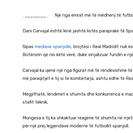
Një nga emrat më të mëdhenj të futbol
- Advertisement -
Dani Carvajal është lënë jashtë listës paraprake të Spa
Sipas
mediave spanjolle
, brojtësi i Real Madridit nuk 
Botërorin që nis këtë verë, duke sinjalizuar fundin e n
Carvajal ka qenë një nga figurat më të rëndësishme të
me paraqitjet e tij si te kombëtarja, ashtu edhe te Rea
Megjithatë, lëndimet e shumta dhe konkurrenca e madh
stafit teknik.
Mungesa e tij ka shkaktuar reagime të shumta në rrjetet
për një prej legjendave moderne të futbollit spanjoll.