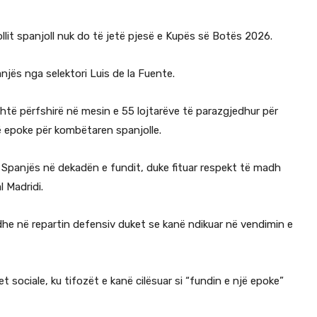
lit spanjoll nuk do të jetë pjesë e Kupës së Botës 2026.
njës nga selektori Luis de la Fuente.
është përfshirë në mesin e 55 lojtarëve të parazgjedhur për
jë epoke për kombëtaren spanjolle.
 Spanjës në dekadën e fundit, duke fituar respekt të madh
l Madridi.
e në repartin defensiv duket se kanë ndikuar në vendimin e
 sociale, ku tifozët e kanë cilësuar si “fundin e një epoke”