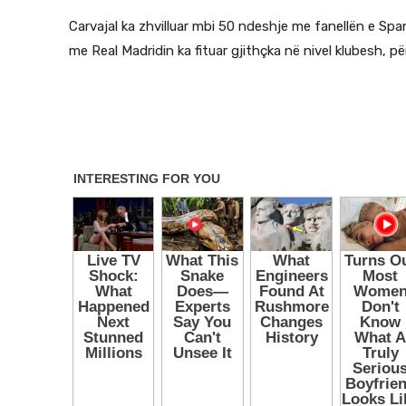
Carvajal ka zhvilluar mbi 50 ndeshje me fanellën e Spa
me Real Madridin ka fituar gjithçka në nivel klubesh, 