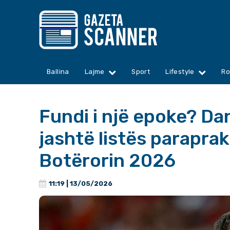
Ballina
Lajme
Sport
Lifestyle
Ro
Fundi i një epoke? Da
jashtë listës parapra
Botërorin 2026
11:19 | 13/05/2026