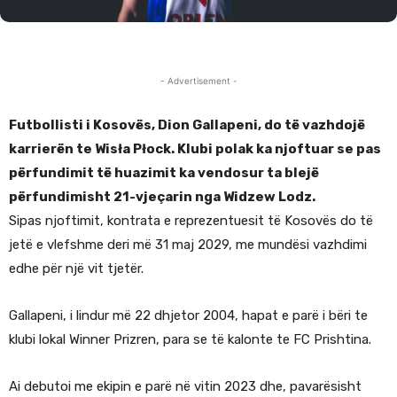
- Advertisement -
Futbollisti i Kosovës, Dion Gallapeni, do të vazhdojë
karrierën te Wisła Płock. Klubi polak ka njoftuar se pas
përfundimit të huazimit ka vendosur ta blejë
përfundimisht 21-vjeçarin nga Widzew Lodz.
Sipas njoftimit, kontrata e reprezentuesit të Kosovës do të
jetë e vlefshme deri më 31 maj 2029, me mundësi vazhdimi
edhe për një vit tjetër.
Gallapeni, i lindur më 22 dhjetor 2004, hapat e parë i bëri te
klubi lokal Winner Prizren, para se të kalonte te FC Prishtina.
Ai debutoi me ekipin e parë në vitin 2023 dhe, pavarësisht