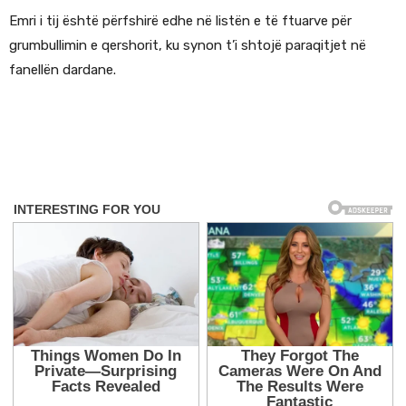
Emri i tij është përfshirë edhe në listën e të ftuarve për
grumbullimin e qershorit, ku synon t’i shtojë paraqitjet në
fanellën dardane.