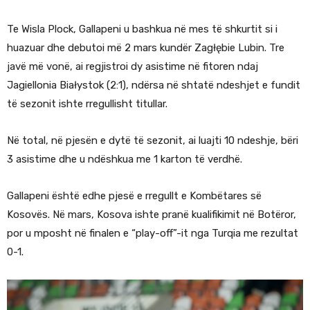
Te Wisla Plock, Gallapeni u bashkua në mes të shkurtit si i
huazuar dhe debutoi më 2 mars kundër Zagłębie Lubin. Tre
javë më vonë, ai regjistroi dy asistime në fitoren ndaj
Jagiellonia Białystok (2:1), ndërsa në shtatë ndeshjet e fundit
të sezonit ishte rregullisht titullar.
Në total, në pjesën e dytë të sezonit, ai luajti 10 ndeshje, bëri
3 asistime dhe u ndëshkua me 1 karton të verdhë.
Gallapeni është edhe pjesë e rregullt e Kombëtares së
Kosovës. Në mars, Kosova ishte pranë kualifikimit në Botëror,
por u mposht në finalen e “play-off”-it nga Turqia me rezultat
0-1.