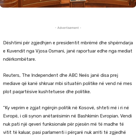
- Advertisement -
Dështimi për zgjedhjen e presidentit mbrëmë dhe shpërndarja
e Kuvendit nga Vjosa Osmani, janë raportuar edhe nga mediat
ndërkombëtare.
Reuters, The Independent dhe ABC Neës janë disa prej
mediave që kanë shkruar mbi situatën politike në vend në mes
plot paqartësive kushtetuese dhe politike.
“Ky veprim e zgjat ngërçin politik në Kosovë, shteti më i ri në
Evropë, i cili synon anëtarësimin në Bashkimin Evropian. Vendi
nuk pati një qeveri funksionale për pjesën më të madhe të
vitit të kaluar, pasi parlamenti i përçarë nuk arriti të zgjedhë