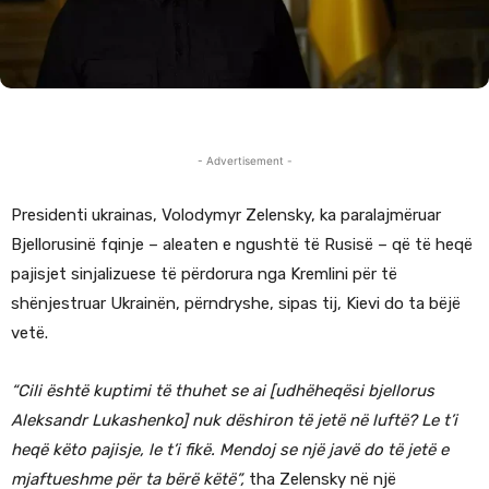
- Advertisement -
Presidenti ukrainas, Volodymyr Zelensky, ka paralajmëruar
Bjellorusinë fqinje – aleaten e ngushtë të Rusisë – që të heqë
pajisjet sinjalizuese të përdorura nga Kremlini për të
shënjestruar Ukrainën, përndryshe, sipas tij, Kievi do ta bëjë
vetë.
“Cili është kuptimi të thuhet se ai [udhëheqësi bjellorus
Aleksandr Lukashenko] nuk dëshiron të jetë në luftë? Le t’i
heqë këto pajisje, le t’i fikë. Mendoj se një javë do të jetë e
mjaftueshme për ta bërë këtë”,
tha Zelensky në një