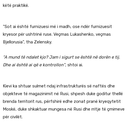
këtë praktikë.
“Sot ai është furnizuesi më i madh, ose ndër furnizuesit
kryesor për ushtrinë ruse. Veçmas Lukashenko, veçmas
Bjellorusia”, tha Zelensky.
“A mund të ndalet kjo? Jam i sigurt se është në dorën e tij.
Dhe ai është ai që e kontrollon”
, shtoi ai.
Kievi ka shtuar sulmet ndaj infrastrukturës së naftës dhe
objekteve të magazinimit në Rusi, shpesh duke goditur thellë
brenda territorit rus, përfshirë edhe zonat pranë kryeqytetit
Moskë, duke shkaktuar mungesa në Rusi dhe rritje të çmimeve
për civilët.