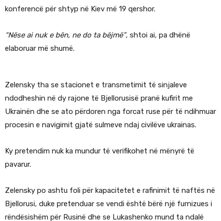
konferencë për shtyp në Kiev më 19 qershor.
“Nëse ai nuk e bën, ne do ta bëjmë”
, shtoi ai, pa dhënë
elaboruar më shumë.
Zelensky tha se stacionet e transmetimit të sinjaleve
ndodheshin në dy rajone të Bjellorusisë pranë kufirit me
Ukrainën dhe se ato përdoren nga forcat ruse për të ndihmuar
procesin e navigimit gjatë sulmeve ndaj civilëve ukrainas.
Ky pretendim nuk ka mundur të verifikohet në mënyrë të
pavarur.
Zelensky po ashtu foli për kapacitetet e rafinimit të naftës në
Bjellorusi, duke pretenduar se vendi është bërë një furnizues i
rëndësishëm për Rusinë dhe se Lukashenko mund ta ndalë