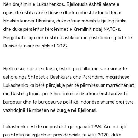
Nën drejtimin e Lukashenkos, Bjellorusia është aleate e
ngushtë ushtarake e Rusisë dhe ka mbështetur luftën e
Moskës kundër Ukrainës, duke ofruar mbështetje logjistike
dhe duke përsëritur kërcënimet e Kremlinit ndaj NATO-s.
Megjithatë, ajo nuk i është bashkuar me pushtimin e plotë të
Rusisë të nisur në shkurt 2022.
Bjellorusia, njësoj si Rusia, është përballur me sanksione të
ashpra nga Shtetet e Bashkuara dhe Perëndimi, megjithëse
Lukashenko ka bërë përpjekje për të përmirësuar marrëdhëniet
me Uashingtonin, përfshirë lirimin e disa kundërshtarëve të
burgosur dhe të burgosurve politikë, ndonëse shumë prej tyre
vazhdojnë të mbeten në burgje në Bjellorusi.
Lukashenko është në pushtet që nga viti 1994. Ai e mbajti
pushtetin në zgjedhjet presidenciale të vitit 2020, duke