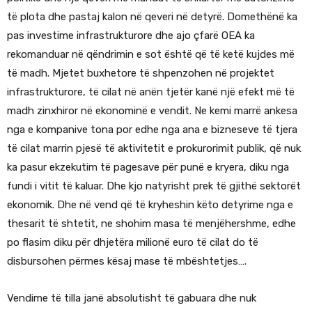
të plota dhe pastaj kalon në qeveri në detyrë. Domethënë ka
pas investime infrastrukturore dhe ajo çfarë OEA ka
rekomanduar në qëndrimin e sot është që të ketë kujdes më
të madh. Mjetet buxhetore të shpenzohen në projektet
infrastrukturore, të cilat në anën tjetër kanë një efekt më të
madh zinxhiror në ekonominë e vendit. Ne kemi marrë ankesa
nga e kompanive tona por edhe nga ana e bizneseve të tjera
të cilat marrin pjesë të aktivitetit e prokurorimit publik, që nuk
ka pasur ekzekutim të pagesave për punë e kryera, diku nga
fundi i vitit të kaluar. Dhe kjo natyrisht prek të gjithë sektorët
ekonomik. Dhe në vend që të kryheshin këto detyrime nga e
thesarit të shtetit, ne shohim masa të menjëhershme, edhe
po flasim diku për dhjetëra milionë euro të cilat do të
disbursohen përmes kësaj mase të mbështetjes….
Vendime të tilla janë absolutisht të gabuara dhe nuk