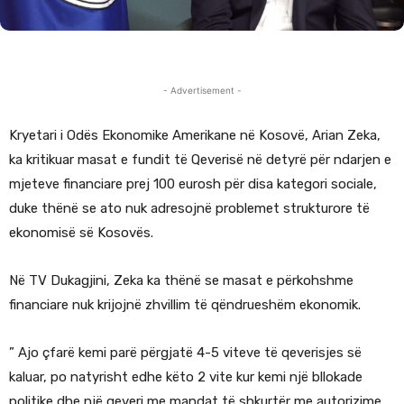
- Advertisement -
Kryetari i Odës Ekonomike Amerikane në Kosovë, Arian Zeka,
ka kritikuar masat e fundit të Qeverisë në detyrë për ndarjen e
mjeteve financiare prej 100 eurosh për disa kategori sociale,
duke thënë se ato nuk adresojnë problemet strukturore të
ekonomisë së Kosovës.
Në TV Dukagjini, Zeka ka thënë se masat e përkohshme
financiare nuk krijojnë zhvillim të qëndrueshëm ekonomik.
” Ajo çfarë kemi parë përgjatë 4-5 viteve të qeverisjes së
kaluar, po natyrisht edhe këto 2 vite kur kemi një bllokade
politike dhe një qeveri me mandat të shkurtër me autorizime