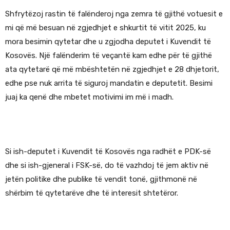
Shfrytëzoj rastin të falënderoj nga zemra të gjithë votuesit e
mi që më besuan në zgjedhjet e shkurtit të vitit 2025, ku
mora besimin qytetar dhe u zgjodha deputet i Kuvendit të
Kosovës. Një falënderim të veçantë kam edhe për të gjithë
ata qytetarë që më mbështetën në zgjedhjet e 28 dhjetorit,
edhe pse nuk arrita të siguroj mandatin e deputetit. Besimi
juaj ka qenë dhe mbetet motivimi im më i madh.
Si ish-deputet i Kuvendit të Kosovës nga radhët e PDK-së
dhe si ish-gjeneral i FSK-së, do të vazhdoj të jem aktiv në
jetën politike dhe publike të vendit tonë, gjithmonë në
shërbim të qytetarëve dhe të interesit shtetëror.