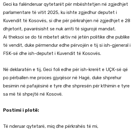
Geci ka falënderuar qytetarët për mbështetjen në zgjedhjet
parlamentare të vitit 2025, ku ishte zgjedhur deputet i
Kuvendit të Kosovës, si dhe për përkrahjen në zgjedhjet e 28
dhjetorit, pavarësisht se nuk arriti të sigurojë mandat.
Ai theksoi se do të mbetet aktiv në jetën politike dhe publike
të vendit, duke përmendur edhe përvojën e tij si ish-gjeneral i
FSK-së dhe ish-deputet i Kuvendit të Kosovës.
Në deklaratën e tij, Geci foli edhe për ish-krerët e UÇK-së që
po përballen me proces gjyqësor në Hagë, duke shprehur
besimin në pafajësinë e tyre dhe shpresën për kthimin e tyre
sa më të shpejtë në Kosovë.
Postimi i plotë:
Të nderuar qytetarë, miq dhe përkrahës të mi,