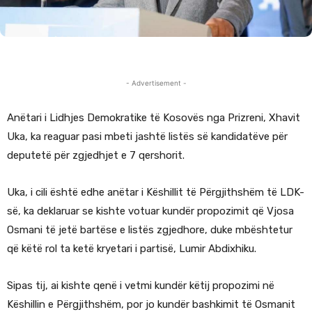
- Advertisement -
Anëtari i Lidhjes Demokratike të Kosovës nga Prizreni, Xhavit
Uka, ka reaguar pasi mbeti jashtë listës së kandidatëve për
deputetë për zgjedhjet e 7 qershorit.
Uka, i cili është edhe anëtar i Këshillit të Përgjithshëm të LDK-
së, ka deklaruar se kishte votuar kundër propozimit që Vjosa
Osmani të jetë bartëse e listës zgjedhore, duke mbështetur
që këtë rol ta ketë kryetari i partisë, Lumir Abdixhiku.
Sipas tij, ai kishte qenë i vetmi kundër këtij propozimi në
Këshillin e Përgjithshëm, por jo kundër bashkimit të Osmanit