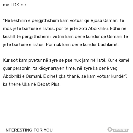
me LDK-në.
“Në këshillin e përgjithshëm kam votuar që Vjosa Osmani të
mos jetë bartëse e listës, por të jetë zoti Abdixhiku. Edhe në
këshill të përgjithshëm i vetmi kam qenë kundër që Osmani të
jetë bartëse e listës. Por nuk kam qenë kundër bashkimit…
Kur sot kam pyetur në zyre se pse nuk jam në listë. Kur e kamë
çuar personin ta këqyr arsyen time, në zyre ka qenë veç
Abdixhiki e Osmani. E dihet çka thanë, se kam votuar kundër”,
ka thënë Uka në Debat Plus.