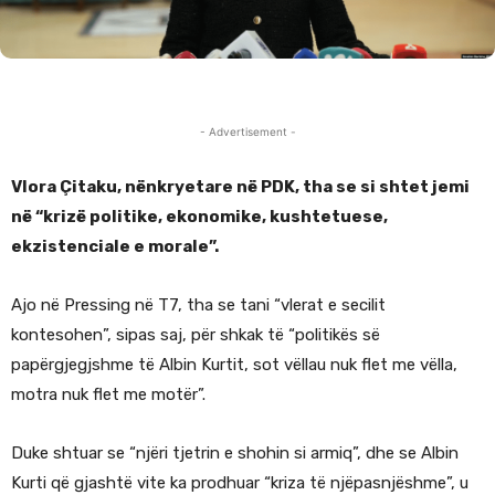
- Advertisement -
Vlora Çitaku, nënkryetare në PDK, tha se si shtet jemi
në “krizë politike, ekonomike, kushtetuese,
ekzistenciale e morale”.
Ajo në Pressing në T7, tha se tani “vlerat e secilit
kontesohen”, sipas saj, për shkak të “politikës së
papërgjegjshme të Albin Kurtit, sot vëllau nuk flet me vëlla,
motra nuk flet me motër”.
Duke shtuar se “njëri tjetrin e shohin si armiq”, dhe se Albin
Kurti që gjashtë vite ka prodhuar “kriza të njëpasnjëshme”, u