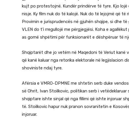
kujt po protestojnë. Kundër prindërve të tyre. Kjo lo
nisje. Ky film nuk do të kalojë. Nuk do të lejojmë që të
Provimin e jurisprudencës në gjuhën shqipe, si dhe të 
VLEN do t’i rregullojë me përgjegjësi. Koha e agallëkut
as gomë shpëtimi për funksionarët e dëshpëruar të nj
Shqiptarët dhe jo vetëm në Maqedoni të Veriut kanë v
që kanë kaluar nga retorika elektorale në legjislacion
shoviniste ndaj tyre.
Afërsia e VMRO-DPMNE me shtetin serb duke vendosur 
së Ohrit, Ivan Stoilkovic, politikan serb i vetëdeklarua
shqiptare ishte sinjal që nga fillimi që ishte injoruar
të. Stoilkovic hapur nuk pranon sovranitetin e Kosov
injoruar.