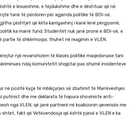
jë është e lexueshme, e tejdukshme dhe e dështuar që në
 rinjtë tanë të përdoren për agjenda politike të BDI-së.
gjitha çështjet që këta karrigaxhinj i kanë lënë përgjysmë,
 politik ka marrë fund. Studentët nuk janë pronë e BDI-së, e
ë partie të shkërmoqur, thuhet në reagimin e VLEN.
ërejtur një revanshizëm të klasës politike maqedonase tani
 diskriminues ndaj komunitetit shqiptar pas shumë incidenteve
në pozitë kyçe të mbikçyrjes së zbatimit të Marrëveshjes
r si putinist dhe me deklarata të hapura shoviniste anti-
 shpesh nga VLEN, që janë partnerë në koalicionin qeverisës me
ës shtet, fakt që Vetëvendosja që është pjesë e VLEN e ka