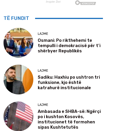
TË FUNDIT
LAJME
Osmani: Po rikthehemi te
tempulli i demokracisë për t’i
shërbyer Republikës
LAJME
Sadiku: Haxhiu po ushtron tri
funksione, kjo është
katrahurë institucionale
LAJME
Ambasada e SHBA-së: Ngërçi
po i kushton Kosovës,
institucionet të formohen
sipas Kushtetutës