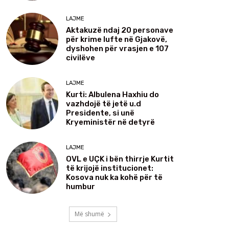
LAJME
Aktakuzë ndaj 20 personave
për krime lufte në Gjakovë,
dyshohen për vrasjen e 107
civilëve
LAJME
Kurti: Albulena Haxhiu do
vazhdojë të jetë u.d
Presidente, si unë
Kryeministër në detyrë
LAJME
OVL e UÇK i bën thirrje Kurtit
të krijojë institucionet:
Kosova nuk ka kohë për të
humbur
Më shumë