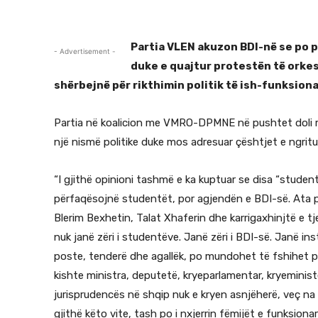
Partia VLEN akuzon BDI-në se po pë
- Advertisement -
duke e quajtur protestën të orkes
shërbejnë për rikthimin politik të ish-funksiona
Partia në koalicion me VMRO-DPMNE në pushtet doli 
një nismë politike duke mos adresuar çështjet e ngrit
“I gjithë opinioni tashmë e ka kuptuar se disa “student
përfaqësojnë studentët, por agjendën e BDI-së. Ata po
Blerim Bexhetin, Talat Xhaferin dhe karrigaxhinjtë e tj
nuk janë zëri i studentëve. Janë zëri i BDI-së. Janë ins
poste, tenderë dhe agallëk, po mundohet të fshihet pas
kishte ministra, deputetë, kryeparlamentar, kryeminist
jurisprudencës në shqip nuk e kryen asnjëherë, veç n
gjithë këto vite, tash po i nxjerrin fëmijët e funksion