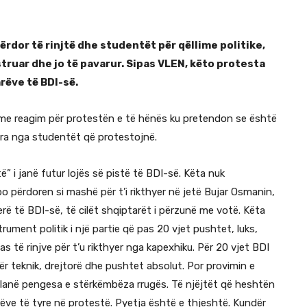
rdor të rinjtë dhe studentët për qëllime politike,
truar dhe jo të pavarur. Sipas VLEN, këto protesta
rëve të BDI-së.
me reagim për protestën e të hënës ku pretendon se është
ura nga studentët që protestojnë.
ë” i janë futur lojës së pistë të BDI-së. Këta nuk
 përdoren si mashë për t’i rikthyer në jetë Bujar Osmanin,
erë të BDI-së, të cilët shqiptarët i përzunë me votë. Këta
trument politik i një partie që pas 20 vjet pushtet, luks,
 të rinjve për t’u rikthyer nga kapexhiku. Për 20 vjet BDI
ër teknik, drejtorë dhe pushtet absolut. Por provimin e
a lanë pengesa e stërkëmbëza rrugës. Të njëjtët që heshtën
arëve të tyre në protestë. Pyetja është e thjeshtë. Kundër