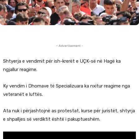
- Advertisement -
Shtyerja e vendimit për ish-krerët e UÇK-së në Hagë ka
ngjallur reagime.
Ky vendim i Dhomave të Specializuara ka nxitur reagime nga
veteranët e luftës.
Ata nuk i përjashtojnë as protestat, kurse për juristët, shtyrja
e shpalljes së verdiktit është i pakuptueshëm.