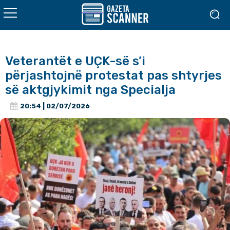
Veterantët e UÇK-së s’i
përjashtojnë protestat pas shtyrjes
së aktgjykimit nga Specialja
20:54 | 02/07/2026