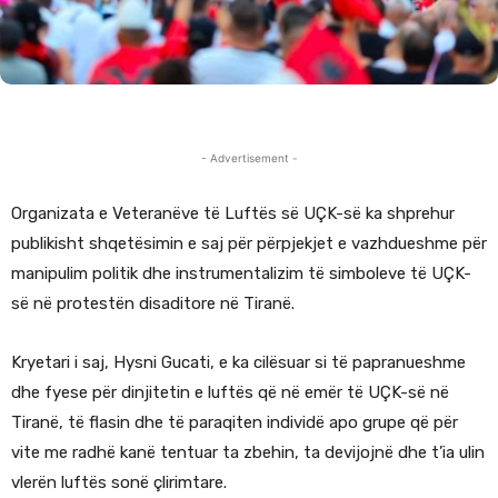
- Advertisement -
Organizata e Veteranëve të Luftës së UÇK-së ka shprehur
publikisht shqetësimin e saj për përpjekjet e vazhdueshme për
manipulim politik dhe instrumentalizim të simboleve të UÇK-
së në protestën disaditore në Tiranë.
Kryetari i saj, Hysni Gucati, e ka cilësuar si të papranueshme
dhe fyese për dinjitetin e luftës që në emër të UÇK-së në
Tiranë, të flasin dhe të paraqiten individë apo grupe që për
vite me radhë kanë tentuar ta zbehin, ta devijojnë dhe t’ia ulin
vlerën luftës sonë çlirimtare.