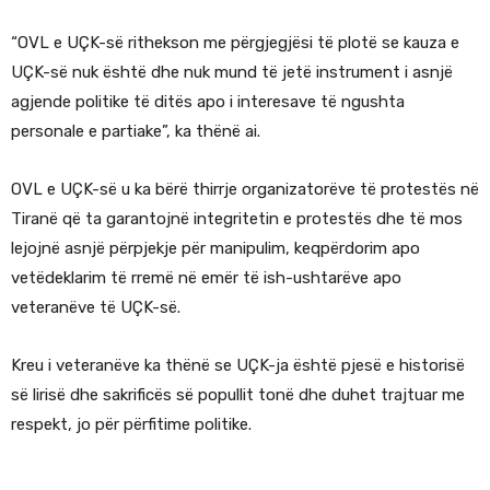
“OVL e UÇK-së rithekson me përgjegjësi të plotë se kauza e
UÇK-së nuk është dhe nuk mund të jetë instrument i asnjë
agjende politike të ditës apo i interesave të ngushta
personale e partiake”, ka thënë ai.
OVL e UÇK-së u ka bërë thirrje organizatorëve të protestës në
Tiranë që ta garantojnë integritetin e protestës dhe të mos
lejojnë asnjë përpjekje për manipulim, keqpërdorim apo
vetëdeklarim të rremë në emër të ish-ushtarëve apo
veteranëve të UÇK-së.
Kreu i veteranëve ka thënë se UÇK-ja është pjesë e historisë
së lirisë dhe sakrificës së popullit tonë dhe duhet trajtuar me
respekt, jo për përfitime politike.