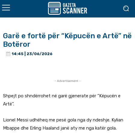
Garë e fortë për “Këpucën e Artë” në
Botëror
14:45 | 23/06/2026
- Advertisement -
Shpejt po shndërrohet në garë gjenerate për “Këpucën e
Artë”.
Lionel Messi udhëheq me pesë gola nga dy ndeshje. Kylian
Mbappe dhe Erling Haaland janë aty me nga katër gola.