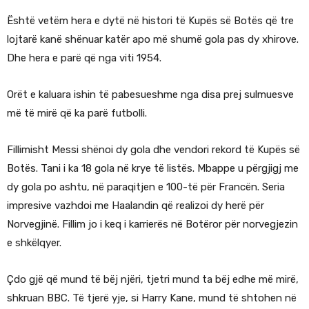
Është vetëm hera e dytë në histori të Kupës së Botës që tre
lojtarë kanë shënuar katër apo më shumë gola pas dy xhirove.
Dhe hera e parë që nga viti 1954.
Orët e kaluara ishin të pabesueshme nga disa prej sulmuesve
më të mirë që ka parë futbolli.
Fillimisht Messi shënoi dy gola dhe vendori rekord të Kupës së
Botës. Tani i ka 18 gola në krye të listës. Mbappe u përgjigj me
dy gola po ashtu, në paraqitjen e 100-të për Francën. Seria
impresive vazhdoi me Haalandin që realizoi dy herë për
Norvegjinë. Fillim jo i keq i karrierës në Botëror për norvegjezin
e shkëlqyer.
Çdo gjë që mund të bëj njëri, tjetri mund ta bëj edhe më mirë,
shkruan BBC. Të tjerë yje, si Harry Kane, mund të shtohen në