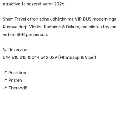
atraktive të sezonit veror 2026.
Sharr Travel ofron edhe udhëtim me VIP BUS modern nga
Kosova drejt Vlorës, Radhimë & Orikum, me bileta kthyese
vetëm 30€ për person.
📞 Rezervime:
044 610 015 & 044 542 029 (Whatsapp & Viber)
📍 Prishtinë
📍 Prizren
📍 Therandë