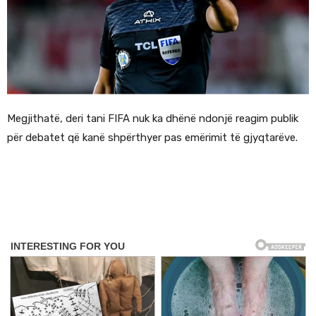
Megjithatë, deri tani FIFA nuk ka dhënë ndonjë reagim publik
për debatet që kanë shpërthyer pas emërimit të gjyqtarëve.