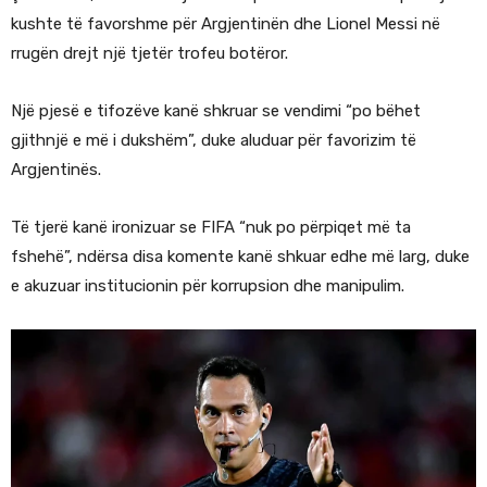
kushte të favorshme për Argjentinën dhe Lionel Messi në
rrugën drejt një tjetër trofeu botëror.
Një pjesë e tifozëve kanë shkruar se vendimi “po bëhet
gjithnjë e më i dukshëm”, duke aluduar për favorizim të
Argjentinës.
Të tjerë kanë ironizuar se FIFA “nuk po përpiqet më ta
fshehë”, ndërsa disa komente kanë shkuar edhe më larg, duke
e akuzuar institucionin për korrupsion dhe manipulim.