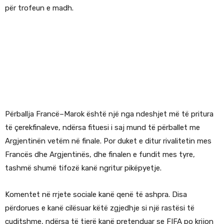
për trofeun e madh.
Përballja Francë–Marok është një nga ndeshjet më të pritura
të çerekfinaleve, ndërsa fituesi i saj mund të përballet me
Argjentinën vetëm në finale. Por duket e ditur rivalitetin mes
Francës dhe Argjentinës, dhe finalen e fundit mes tyre,
tashmë shumë tifozë kanë ngritur pikëpyetje.
Komentet në rrjete sociale kanë qenë të ashpra. Disa
përdorues e kanë cilësuar këtë zgjedhje si një rastësi të
çuditshme, ndërsa të tjerë kanë pretenduar se FIFA po krijon