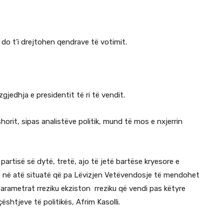
do t’i drejtohen qendrave të votimit.
jedhja e presidentit të ri të vendit.
rit, sipas analistëve politik, mund të mos e nxjerrin
artisë së dytë, tretë, ajo të jetë bartëse kryesore e
më në atë situatë që pa Lëvizjen Vetëvendosje të mendohet
parametrat rreziku ekziston rreziku që vendi pas këtyre
ështjeve të politikës, Afrim Kasolli.