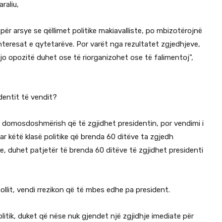
raliu,
për arsye se qëllimet politike makiavalliste, po mbizotërojnë
interesat e qytetarëve. Por varët nga rezultatet zgjedhjeve,
kjo opozitë duhet ose të riorganizohet ose të falimentoj”,
identit të vendit?
j domosdoshmërish që të zgjidhet presidentin, por vendimi i
r këtë klasë politike që brenda 60 ditëve ta zgjedh
e, duhet patjetër të brenda 60 ditëve të zgjidhet presidenti
ollit, vendi rrezikon që të mbes edhe pa president.
itik, duket që nëse nuk gjendet një zgjidhje imediate për