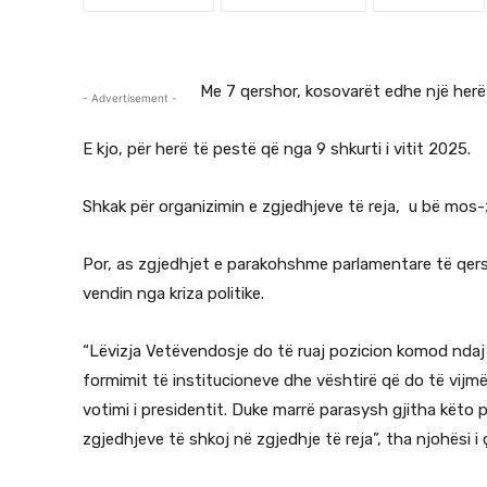
Me 7 qershor, kosovarët edhe një herë 
- Advertisement -
E kjo, për herë të pestë që nga 9 shkurti i vitit 2025.
Shkak për organizimin e zgjedhjeve të reja, u bë mos-zg
Por, as zgjedhjet e parakohshme parlamentare të qersho
vendin nga kriza politike.
“Lëvizja Vetëvendosje do të ruaj pozicion komod ndaj p
formimit të institucioneve dhe vështirë që do të vij
votimi i presidentit. Duke marrë parasysh gjitha këto 
zgjedhjeve të shkoj në zgjedhje të reja”, tha njohësi i ç