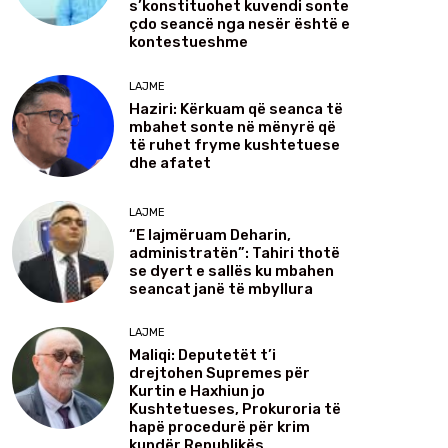
s’konstituohet kuvendi sonte
çdo seancë nga nesër është e
kontestueshme
LAJME
Haziri: Kërkuam që seanca të
mbahet sonte në mënyrë që
të ruhet fryme kushtetuese
dhe afatet
LAJME
“E lajmëruam Deharin,
administratën”: Tahiri thotë
se dyert e sallës ku mbahen
seancat janë të mbyllura
LAJME
Maliqi: Deputetët t’i
drejtohen Supremes për
Kurtin e Haxhiun jo
Kushtetueses, Prokuroria të
hapë procedurë për krim
kundër Republikës