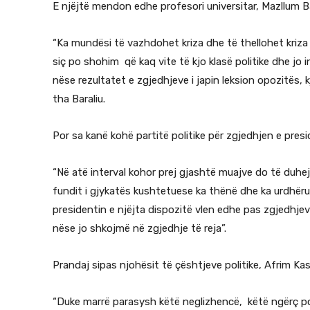
E njëjtë mendon edhe profesori universitar, Mazllum Ba
“Ka mundësi të vazhdohet kriza dhe të thellohet kriza 
siç po shohim që kaq vite të kjo klasë politike dhe jo 
nëse rezultatet e zgjedhjeve i japin leksion opozitës, 
tha Baraliu.
Por sa kanë kohë partitë politike për zgjedhjen e pres
“Në atë interval kohor prej gjashtë muajve do të duhe
fundit i gjykatës kushtetuese ka thënë dhe ka urdhërua
presidentin e njëjta dispozitë vlen edhe pas zgjedhjev
nëse jo shkojmë në zgjedhje të reja”.
Prandaj sipas njohësit të çështjeve politike, Afrim Kas
“Duke marrë parasysh këtë neglizhencë, këtë ngërç pol