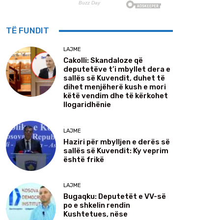
TË FUNDIT
LAJME
Cakolli: Skandaloze që
deputetëve t’i mbyllet dera e
sallës së Kuvendit, duhet të
dihet menjëherë kush e mori
këtë vendim dhe të kërkohet
llogaridhënie
LAJME
Haziri për mbylljen e derës së
sallës së Kuvendit: Ky veprim
është frikë
LAJME
Bugaqku: Deputetët e VV-së
po e shkelin rendin
Kushtetues, nëse