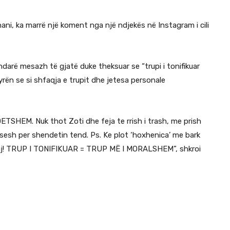
hani, ka marrë një koment nga një ndjekës në Instagram i cili
ndarë mesazh të gjatë duke theksuar se “trupi i tonifikuar
ën se si shfaqja e trupit dhe jetesa personale
ETSHEM. Nuk thot Zoti dhe feja te rrish i trash, me prish
sesh per shendetin tend. Ps. Ke plot ‘hoxhenica’ me bark
kuj! TRUP I TONIFIKUAR = TRUP MË I MORALSHEM”, shkroi