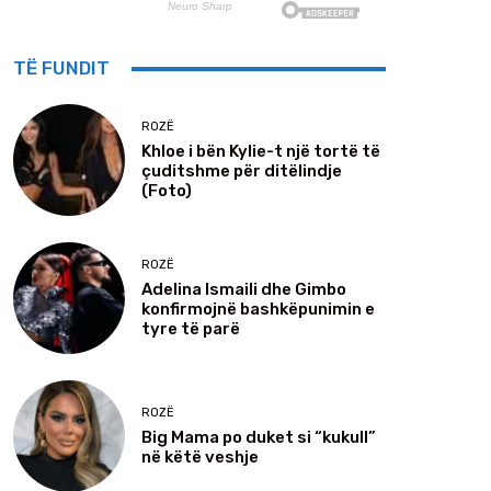
TË FUNDIT
ROZË
Khloe i bën Kylie-t një tortë të
çuditshme për ditëlindje
(Foto)
ROZË
Adelina Ismaili dhe Gimbo
konfirmojnë bashkëpunimin e
tyre të parë
ROZË
Big Mama po duket si “kukull”
në këtë veshje