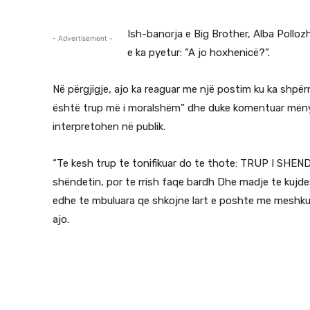
Ish-banorja e Big Brother, Alba Polloz
- Advertisement -
e ka pyetur: “A jo hoxhenicë?”.
Në përgjigje, ajo ka reaguar me një postim ku ka shpër
është trup më i moralshëm” dhe duke komentuar mënyr
interpretohen në publik.
“Te kesh trup te tonifikuar do te thote: TRUP I SHEND
shëndetin, por te rrish faqe bardh Dhe madje te kujde
edhe te mbuluara qe shkojne lart e poshte me mesh
ajo.