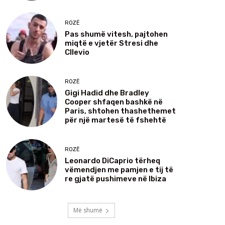
ROZË
Pas shumë vitesh, pajtohen
miqtë e vjetër Stresi dhe
Cllevio
ROZË
Gigi Hadid dhe Bradley
Cooper shfaqen bashkë në
Paris, shtohen thashethemet
për një martesë të fshehtë
ROZË
Leonardo DiCaprio tërheq
vëmendjen me pamjen e tij të
re gjatë pushimeve në Ibiza
Më shumë