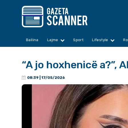
Ballina
Lajme
Sport
Lifestyle
Ro
“A jo hoxhenicë a?”, A
08:39 | 17/05/2026