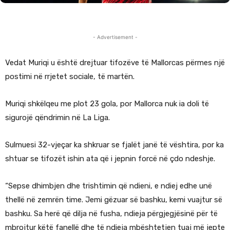
- Advertisement -
Vedat Muriqi u është drejtuar tifozëve të Mallorcas përmes një
postimi në rrjetet sociale, të martën.
Muriqi shkëlqeu me plot 23 gola, por Mallorca nuk ia doli të
sigurojë qëndrimin në La Liga.
Sulmuesi 32-vjeçar ka shkruar se fjalët janë të vështira, por ka
shtuar se tifozët ishin ata që i jepnin forcë në çdo ndeshje.
“Sepse dhimbjen dhe trishtimin që ndieni, e ndiej edhe unë
thellë në zemrën time. Jemi gëzuar së bashku, kemi vuajtur së
bashku. Sa herë që dilja në fusha, ndieja përgjegjësinë për të
mbrojtur këtë fanellë dhe të ndieja mbështetjen tuaj më jepte