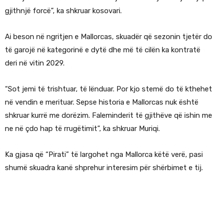
gjithnjë forcë”, ka shkruar kosovari.
Ai beson në ngritjen e Mallorcas, skuadër që sezonin tjetër do
të garojë në kategorinë e dytë dhe më të cilën ka kontratë
deri në vitin 2029.
“Sot jemi të trishtuar, të lënduar. Por kjo stemë do të kthehet
në vendin e merituar. Sepse historia e Mallorcas nuk është
shkruar kurrë me dorëzim. Faleminderit të gjithëve që ishin me
ne në çdo hap të rrugëtimit”, ka shkruar Muriqi.
Ka gjasa që “Pirati” të largohet nga Mallorca këtë verë, pasi
shumë skuadra kanë shprehur interesim për shërbimet e tij.