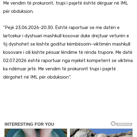
Me vendim të prokurorit, trupi i pajetë është dërguar në IML
për obduksion.
“Pejë 23.06.2026-20:30. Është raportuar se me datën e
lartcekur i dyshuari mashkull kosovar duke drejtuar veturën e
tij dyshohet se kishte goditur këmbësorin-viktimën mashkull
kosovare i cili kishte pësuar lëndime të rënda trupore. Me datë
02.07.2026 është raportuar nga mjekët kompetent se viktima
ka ndërruar jetë. Me vendim të prokurorit trupi i pajetë
dërgohet në IML për obduksion”.