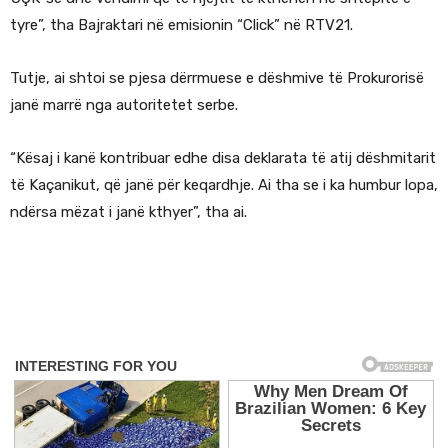
tyre”, tha Bajraktari në emisionin “Click” në RTV21.
Tutje, ai shtoi se pjesa dërrmuese e dëshmive të Prokurorisë
janë marrë nga autoritetet serbe.
“Kësaj i kanë kontribuar edhe disa deklarata të atij dëshmitarit
të Kaçanikut, që janë për keqardhje. Ai tha se i ka humbur lopa,
ndërsa mëzat i janë kthyer”, tha ai.