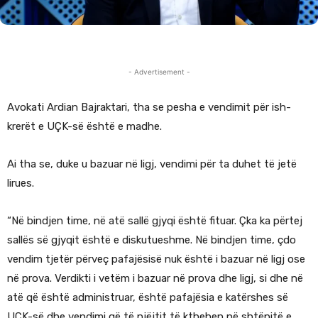
- Advertisement -
Avokati Ardian Bajraktari, tha se pesha e vendimit për ish-
krerët e UÇK-së është e madhe.
Ai tha se, duke u bazuar në ligj, vendimi për ta duhet të jetë
lirues.
“Në bindjen time, në atë sallë gjyqi është fituar. Çka ka përtej
sallës së gjyqit është e diskutueshme. Në bindjen time, çdo
vendim tjetër përveç pafajësisë nuk është i bazuar në ligj ose
në prova. Verdikti i vetëm i bazuar në prova dhe ligj, si dhe në
atë që është administruar, është pafajësia e katërshes së
UÇK-së dhe vendimi që të njëjtit të kthehen në shtëpitë e