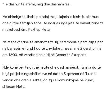
“Të dashur të afërm, miq dhe dashamirës,
Me dhimbje të thellë po ndaj me ju lajmin e trishtë, për mua
dhe gjithë familjen tonë, të ndarjes nga jeta të babait tonë të
mrekullueshëm, Rexhep Meta.
Në respekt edhe të amanetit të tij, ceremonia e përcjelljes për
në banesën e fundit do të zhvillohet, nesër, më 2 qershor, në
ora 12:00, në vendlindjen e tij në Çepan të Skraparit.
Ndërkohë për të gjithë miqtë dhe dashamirësit, familja do të
bëjë pritjet e ngushëllimeve në datën 3 qershor në Tiranë,
vendin dhe orën e saktë, do t’ju a komunikojmë në vijim”,
shkruan Meta.