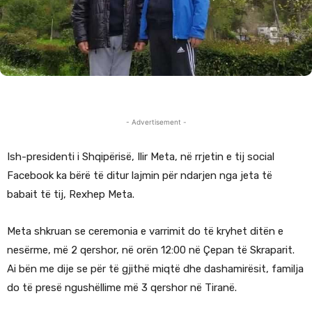
- Advertisement -
Ish-presidenti i Shqipërisë, Ilir Meta, në rrjetin e tij social
Facebook ka bërë të ditur lajmin për ndarjen nga jeta të
babait të tij, Rexhep Meta.
Meta shkruan se ceremonia e varrimit do të kryhet ditën e
nesërme, më 2 qershor, në orën 12:00 në Çepan të Skraparit.
Ai bën me dije se për të gjithë miqtë dhe dashamirësit, familja
do të presë ngushëllime më 3 qershor në Tiranë.