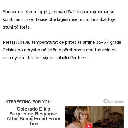
Shërbimi meteorologjik gjerman DWD ka paralajmëruar se
kombinimi i nxehtësisë dhe lagështisë mund të shkaktojë
stuhi të forta.
Përtej Alpeve, temperaturat që pritet të arrijnë 36–37 gradë
Celsius po ndryshojnë jetën e përditshme dhe turizmin në
disa qytete italiane, vijon artikulli i Reutersit.