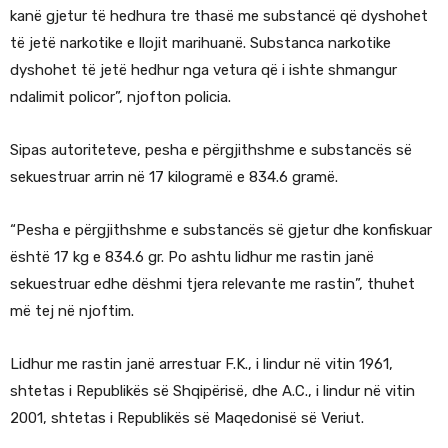
kanë gjetur të hedhura tre thasë me substancë që dyshohet
të jetë narkotike e llojit marihuanë. Substanca narkotike
dyshohet të jetë hedhur nga vetura që i ishte shmangur
ndalimit policor”, njofton policia.
Sipas autoriteteve, pesha e përgjithshme e substancës së
sekuestruar arrin në 17 kilogramë e 834.6 gramë.
“Pesha e përgjithshme e substancës së gjetur dhe konfiskuar
është 17 kg e 834.6 gr. Po ashtu lidhur me rastin janë
sekuestruar edhe dëshmi tjera relevante me rastin”, thuhet
më tej në njoftim.
Lidhur me rastin janë arrestuar F.K., i lindur në vitin 1961,
shtetas i Republikës së Shqipërisë, dhe A.C., i lindur në vitin
2001, shtetas i Republikës së Maqedonisë së Veriut.