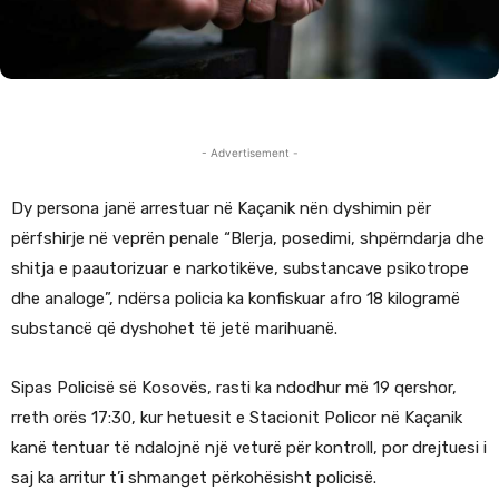
- Advertisement -
Dy persona janë arrestuar në Kaçanik nën dyshimin për
përfshirje në veprën penale “Blerja, posedimi, shpërndarja dhe
shitja e paautorizuar e narkotikëve, substancave psikotrope
dhe analoge”, ndërsa policia ka konfiskuar afro 18 kilogramë
substancë që dyshohet të jetë marihuanë.
Sipas Policisë së Kosovës, rasti ka ndodhur më 19 qershor,
rreth orës 17:30, kur hetuesit e Stacionit Policor në Kaçanik
kanë tentuar të ndalojnë një veturë për kontroll, por drejtuesi i
saj ka arritur t’i shmanget përkohësisht policisë.