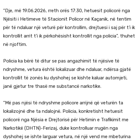
“Dje, më 19.06.2026, rreth orës 17:30, hetuesit policorë nga
Njësiti i Hetimeve të Stacionit Policor në Kaçanik, në tentim
për të ndaluar një veturë për kontrollim, drejtuesi i saj për t’i ik
kontrollit arrit t’i ik përkohësisht kontrollit nga policia”, thuhet
në njoftim.
Policia ka bërë të ditur se pas angazhimit të njësive të
ndryshme, vetura është lokalizuar dhe ndaluar, ndërsa gjatë
kontrollit të zonës ku dyshohej se kishte kaluar automjeti,
janë gjetur tre thasë me substancë narkotike.
“Më pas njësi të ndryshme policore arrijnë që veturën ta
lokalizojnë dhe ta ndalojnë. Policia, konkretisht hetuesit
policorë nga Njësia e Drejtorisë për Hetimin e Trafikimit me
Narkotikë (DHTN)-Ferizaj, duke kontrolluar rrugën nga
dyshohej se ishte larguar vetura, në një vend me mbeturina