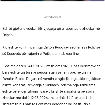
- Advertisement -
Është gjetur e vdekur 55-vjeçarja që u raportua e zhdukur në
Deçan.
Kjo është konfirmuar nga Driton Rugova- zëdhënës i Policisë
së Kosovës për rajonin e Pejës për Indeksonline.
”Sot me datën 14.05.2026, rreth orës 14:00, pas kërkimeve të
bëra është gjetur një person i gjinisë femrore, ne ujë në
fshatin Broliq-Deçan, në vendin e ngjarjës nga ekipi mjekësor
është konstatuar vdekja e viktimës, ndërsa nga familjarët
është bërë identifikimi i saj e cila ishte shpallur si person i
zhdukur me datë 12.05.2026, me urdhër të Prokurorit të
shtetit trupi i pajetë i viktimës dërgohet në institutin e