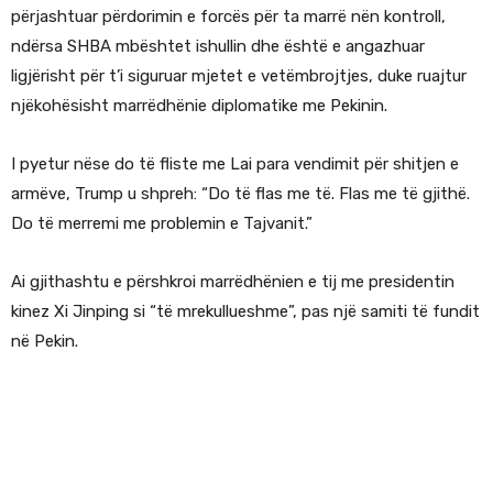
përjashtuar përdorimin e forcës për ta marrë nën kontroll,
ndërsa SHBA mbështet ishullin dhe është e angazhuar
ligjërisht për t’i siguruar mjetet e vetëmbrojtjes, duke ruajtur
njëkohësisht marrëdhënie diplomatike me Pekinin.
I pyetur nëse do të fliste me Lai para vendimit për shitjen e
armëve, Trump u shpreh: “Do të flas me të. Flas me të gjithë.
Do të merremi me problemin e Tajvanit.”
Ai gjithashtu e përshkroi marrëdhënien e tij me presidentin
kinez Xi Jinping si “të mrekullueshme”, pas një samiti të fundit
në Pekin.