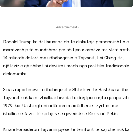
- Advertisement -
Donald Trump ka deklaruar se do të diskutojë personalisht një
marrëveshje të mundshme për shitjen e armëve me vlerë rreth
14 miliardë dollarë me udhëheqësin e Tajvanit, Lai Ching-te,
një lëvizje që shihet si devijim i madh nga praktika tradicionale
diplomatike.
Sipas raportimeve, udhëheqësit e Shteteve të Bashkuara dhe
Tajvanit nuk kanë zhvilluar biseda të drejtpërdrejta që nga viti
1979, kur Uashingtoni ndërpreu marrëdhëniet zyrtare me
ishullin në favor të njohjes së qeverisë së Kinës në Pekin.
Kina e konsideron Tajvanin pjesë të territorit të saj dhe nuk ka