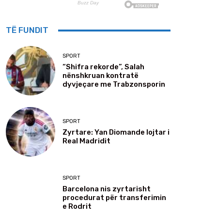
TË FUNDIT
SPORT
“Shifra rekorde”, Salah
nënshkruan kontratë
dyvjeçare me Trabzonsporin
SPORT
Zyrtare: Yan Diomande lojtar i
Real Madridit
SPORT
Barcelona nis zyrtarisht
procedurat për transferimin
e Rodrit