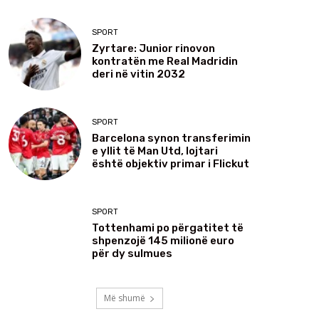
SPORT
Zyrtare: Junior rinovon
kontratën me Real Madridin
deri në vitin 2032
SPORT
Barcelona synon transferimin
e yllit të Man Utd, lojtari
është objektiv primar i Flickut
SPORT
Tottenhami po përgatitet të
shpenzojë 145 milionë euro
për dy sulmues
Më shumë