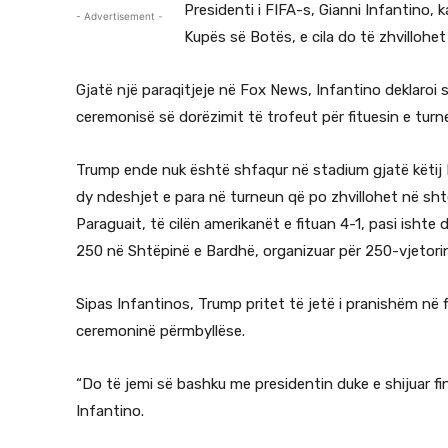
Presidenti i FIFA-s, Gianni Infantino, 
- Advertisement -
Kupës së Botës, e cila do të zhvillohet
Gjatë një paraqitjeje në Fox News, Infantino deklaroi 
ceremonisë së dorëzimit të trofeut për fituesin e turn
Trump ende nuk është shfaqur në stadium gjatë këtij B
dy ndeshjet e para në turneun që po zhvillohet në s
Paraguait, të cilën amerikanët e fituan 4-1, pasi isht
250 në Shtëpinë e Bardhë, organizuar për 250-vjetori
Sipas Infantinos, Trump pritet të jetë i pranishëm në 
ceremoninë përmbyllëse.
“Do të jemi së bashku me presidentin duke e shijuar fin
Infantino.