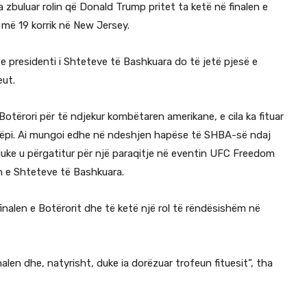
ka zbuluar rolin që Donald Trump pritet ta ketë në finalen e
 më 19 korrik në New Jersey.
se presidenti i Shteteve të Bashkuara do të jetë pjesë e
eut.
otërori për të ndjekur kombëtaren amerikane, e cila ka fituar
htëpi. Ai mungoi edhe në ndeshjen hapëse të SHBA-së ndaj
e duke u përgatitur për një paraqitje në eventin UFC Freedom
n e Shteteve të Bashkuara.
finalen e Botërorit dhe të ketë një rol të rëndësishëm në
alen dhe, natyrisht, duke ia dorëzuar trofeun fituesit”, tha