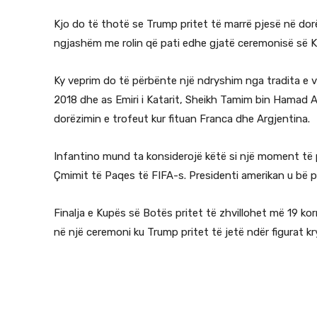
Kjo do të thotë se Trump pritet të marrë pjesë në dor
ngjashëm me rolin që pati edhe gjatë ceremonisë së Ku
Ky veprim do të përbënte një ndryshim nga tradita e vit
2018 dhe as Emiri i Katarit, Sheikh Tamim bin Hamad Al 
dorëzimin e trofeut kur fituan Franca dhe Argjentina.
Infantino mund ta konsiderojë këtë si një moment të
Çmimit të Paqes të FIFA-s. Presidenti amerikan u bë pe
Finalja e Kupës së Botës pritet të zhvillohet më 19 ko
në një ceremoni ku Trump pritet të jetë ndër figurat kr