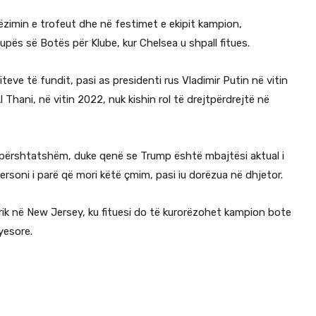
ëzimin e trofeut dhe në festimet e ekipit kampion,
pës së Botës për Klube, kur Chelsea u shpall fitues.
eve të fundit, pasi as presidenti rus Vladimir Putin në vitin
Thani, në vitin 2022, nuk kishin rol të drejtpërdrejtë në
 përshtatshëm, duke qenë se Trump është mbajtësi aktual i
rsoni i parë që mori këtë çmim, pasi iu dorëzua në dhjetor.
rrik në New Jersey, ku fituesi do të kurorëzohet kampion bote
yesore.