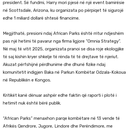
president. Së fundmi, Harry mori pjesë në një event bamirësie
në Scottsdale, Arizona, ku organizata po përpiqet të sigurojë
edhe 1 miliard dollarë shtesë financime.
Megjithatë, presioni ndaj African Parks është rritur ndjeshëm
pas një hetimi të pavarur nga firma ligjore “Omnia Strategy”.
Në maj të vitit 2025, organizata pranoi se disa roje ekologjike
të saj kishin kryer shkelje të rënda të të drejtave të njeriut.
Akuzat përfshijnë përdhunime dhe dhunë fizike ndaj
komunitetit indigjen Baka në Parkun Kombëtar Odzala-Kokoua
në Republikën e Kongos.
Kritikët kanë dënuar ashpër edhe faktin që raporti i plotë i
hetimit nuk është bërë publik.
“African Parks” menaxhon parqe kombëtare në 13 vende të
Afrikës Qendrore, Jugore, Lindore dhe Perëndimore, me