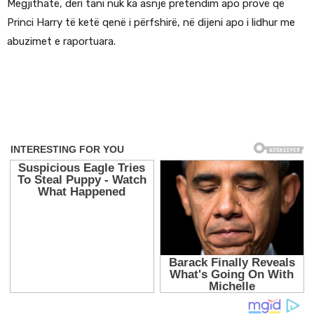
Megjithatë, deri tani nuk ka asnjë pretendim apo provë që
Princi Harry të ketë qenë i përfshirë, në dijeni apo i lidhur me
abuzimet e raportuara.