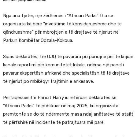
Nga ana tjetër, një zëdhënës i “African Parks” tha se
organizata ka bërë “investime të konsiderueshme dhe të
qëndrueshme” për mbrojtjen e të drejtave të njeriut në
Parkun Kombëtar Odzala-Kokoua.
Sipas deklaratës, tre OJQ të pavarura po punojnë për të krijuar
kanale raportimi për komunitetet lokale, ndërsa një panel i
pavarur ekspertësh afrikanë dhe specialistësh të të drejtave
të njeriut po mbikëqyr trajtimin e ankesave.
Përfaqësuesit e Princit Harry iu referuan deklaratës së
“African Parks” të publikuar në maj 2025, ku organizata
premtonte se do të ndërmerrte masa ndaj anëtarëve të stafit
të përfshirë në incidente të patrajtuara më parë.