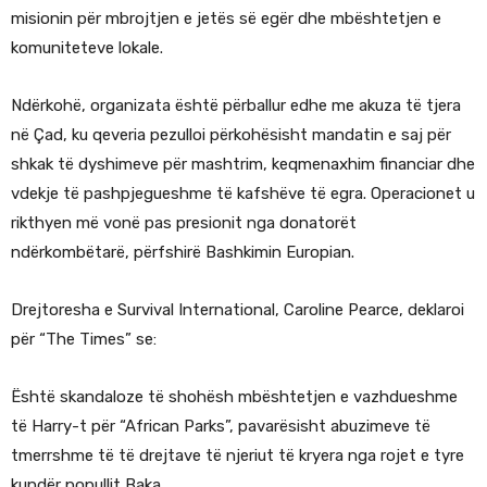
misionin për mbrojtjen e jetës së egër dhe mbështetjen e
komuniteteve lokale.
Ndërkohë, organizata është përballur edhe me akuza të tjera
në Çad, ku qeveria pezulloi përkohësisht mandatin e saj për
shkak të dyshimeve për mashtrim, keqmenaxhim financiar dhe
vdekje të pashpjegueshme të kafshëve të egra. Operacionet u
rikthyen më vonë pas presionit nga donatorët
ndërkombëtarë, përfshirë Bashkimin Europian.
Drejtoresha e Survival International, Caroline Pearce, deklaroi
për “The Times” se:
Është skandaloze të shohësh mbështetjen e vazhdueshme
të Harry-t për “African Parks”, pavarësisht abuzimeve të
tmerrshme të të drejtave të njeriut të kryera nga rojet e tyre
kundër popullit Baka.