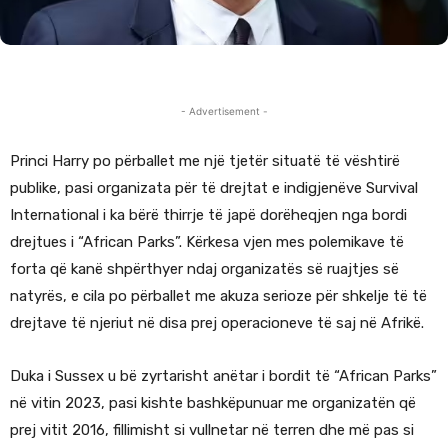
- Advertisement -
Princi Harry po përballet me një tjetër situatë të vështirë
publike, pasi organizata për të drejtat e indigjenëve Survival
International i ka bërë thirrje të japë dorëheqjen nga bordi
drejtues i “African Parks”. Kërkesa vjen mes polemikave të
forta që kanë shpërthyer ndaj organizatës së ruajtjes së
natyrës, e cila po përballet me akuza serioze për shkelje të të
drejtave të njeriut në disa prej operacioneve të saj në Afrikë.
Duka i Sussex u bë zyrtarisht anëtar i bordit të “African Parks”
në vitin 2023, pasi kishte bashkëpunuar me organizatën që
prej vitit 2016, fillimisht si vullnetar në terren dhe më pas si