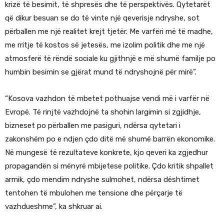
krizë të besimit, të shpresës dhe të perspektivës. Qytetarët
që dikur besuan se do të vinte një qeverisje ndryshe, sot
përballen me një realitet krejt tjetër. Me varfëri më të madhe,
me rritje të kostos së jetesës, me izolim politik dhe me një
atmosferë të rëndë sociale ku gjithnjë e më shumë familje po
humbin besimin se gjërat mund të ndryshojnë për mirë”.
“Kosova vazhdon të mbetet pothuajse vendi më i varfër në
Evropë. Të rinjtë vazhdojnë ta shohin largimin si zgjidhje,
bizneset po përballen me pasiguri, ndërsa qytetari i
zakonshëm po e ndjen çdo ditë më shumë barrën ekonomike.
Në mungesë të rezultateve konkrete, kjo qeveri ka zgjedhur
propagandën si mënyrë mbijetese politike. Çdo kritik shpallet
armik, çdo mendim ndryshe sulmohet, ndërsa dështimet
tentohen të mbulohen me tensione dhe përçarje të
vazhdueshme”, ka shkruar ai.