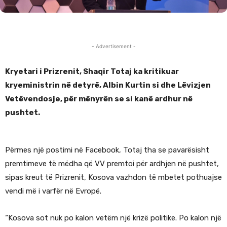
- Advertisement -
Kryetari i Prizrenit, Shaqir Totaj ka kritikuar
kryeministrin në detyrë, Albin Kurtin si dhe Lëvizjen
Vetëvendosje, për mënyrën se si kanë ardhur në
pushtet.
Përmes një postimi në Facebook, Totaj tha se pavarësisht
premtimeve të mëdha që VV premtoi për ardhjen në pushtet,
sipas kreut të Prizrenit, Kosova vazhdon të mbetet pothuajse
vendi më i varfër në Evropë.
“Kosova sot nuk po kalon vetëm një krizë politike. Po kalon një