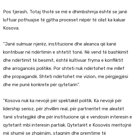
Pos tjerash, Totaj thotë se më e dhimbshmja është se janë
luftuar pothuajse të gjitha proceset nëpër të cilat ka kaluar
Kosova.
“Janë sulmuar njerëz, institucione dhe aleanca që kanë
kontribuar në ndërtimin e shtetit tonë. Në vend të bashkimit
dhe ndërtimit të besimit, është kultivuar fryma e konfliktit
dhe arrogancës politike. Por shteti nuk ndërtohet me mllef
dhe propagandë. Shteti ndërtohet me vizion, me përgjegjësi
dhe me punë konkrete për qytetarin”.
“Kosova nuk ka nevojë për spektakël politik. Ka nevojë për
lidership serioz, për zhvillim real, për partneritet me aleatët
tanë strategjikë dhe për institucione që e vendosin interesin e
qytetarit mbi interesin partiak. Qytetarët e Kosovës meritojnë
më shumë se zhgënjim, stagnim dhe premtime të