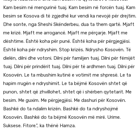
Kam besim në mençurinë tuaj. Kam besim në forcën tuaj. Kam
besim se Kosova di të zgjedhë kur vendi ka nevojë për drejtim.
Dhe sonte, nga Sheshi Skënderbeu, dua ta them qartë. Mjaft
me krizë. Mjaft me arrogancë. Mjaft me përçarje. Mjaft me
dështime. Është koha për punë. Është koha për përgjegjësi.
Është koha për ndryshim. Stop krizës. Ndrysho Kosovën. Të
dielën, dilni dhe votoni. Dilni për familjen tuaj. Dilni për fëmijët
tuaj. Dilni për prindërit tuaj. Dilni për të ardhmen tuaj. Dilni për
Kosovën. Le ta mbushim kutinë e votimit me shpresë. Le ta
hapim rrugën e ndryshimit. Le ta bëjmë Kosovën shtet që
punon, shtet që zhvillohet, shtet që i shërben qytetarit. Me
besim. Me guxim. Me përgjegjësi. Me dashuri për Kosovën.
Bashkë do ta ndalim krizën. Bashkë do ta ndryshojmë
Kosovën. Bashkë do ta bëjmë Kosovën më mirë. Urime.
Suksese. Fitore.”, ka thënë Hamza.