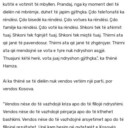
kutitë e votimit të mbyllen. Prandaj, nga ky moment deri të
dielën në mbrëmje, duhet të japim gjithçka. Çdo telefonatë ka
rëndësi. Çdo bisedë ka rëndësi. Çdo votues ka rëndësi. Çdo
familje ka rëndësi. Çdo votë ka rëndësi. Shkoni tek të afërmit
tuaj. Shkoni tek fqinjët tuaj. Shkoni tek miqtë tuaj. Thirrni ata
që janë të pavendosur. Thirrni ata që janë të zhgënjyer. Thirrni
ata që mendojnë se vota e tyre nuk ndryshon asgjë.
Thuajuni: këtë herë, vota juaj ndryshon gjithçka.”, ka thënë
Hamza.
Ai ka thënë se të dielën nuk vendos vetëm një parti, por
vendos Kosova.
“Vendos nëse do të vazhdojë kriza apo do të fillojë ndryshimi.
Vendos nëse do të vazhdojë përçarja apo do të kthehet
bashkimi. Vendos nëse do të vazhdojnë arsyetimet apo do të
fillojnë rezultatet. Unë kam besim në qytetarët e Kosovës.