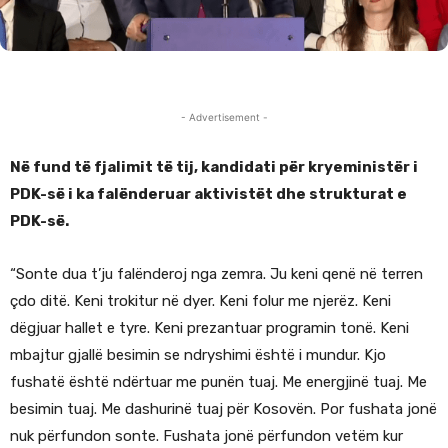
- Advertisement -
Në fund të fjalimit të tij, kandidati për kryeministër i
PDK-së i ka falënderuar aktivistët dhe strukturat e
PDK-së.
“Sonte dua t’ju falënderoj nga zemra. Ju keni qenë në terren
çdo ditë. Keni trokitur në dyer. Keni folur me njerëz. Keni
dëgjuar hallet e tyre. Keni prezantuar programin tonë. Keni
mbajtur gjallë besimin se ndryshimi është i mundur. Kjo
fushatë është ndërtuar me punën tuaj. Me energjinë tuaj. Me
besimin tuaj. Me dashurinë tuaj për Kosovën. Por fushata jonë
nuk përfundon sonte. Fushata jonë përfundon vetëm kur