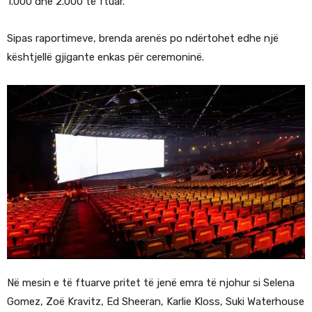
1.000 dhe 2.000 të ftuar.
Sipas raportimeve, brenda arenës po ndërtohet edhe një
kështjellë gjigante enkas për ceremoninë.
Në mesin e të ftuarve pritet të jenë emra të njohur si Selena
Gomez, Zoë Kravitz, Ed Sheeran, Karlie Kloss, Suki Waterhouse