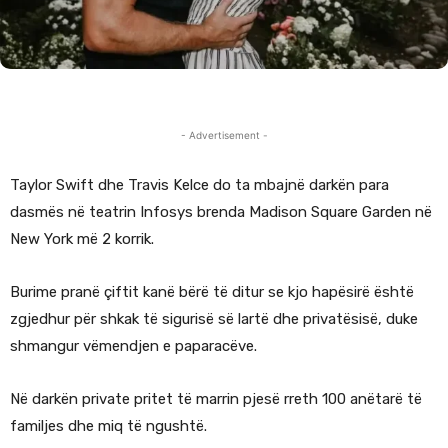
- Advertisement -
Taylor Swift dhe Travis Kelce do ta mbajnë darkën para
dasmës në teatrin Infosys brenda Madison Square Garden në
New York më 2 korrik.
Burime pranë çiftit kanë bërë të ditur se kjo hapësirë është
zgjedhur për shkak të sigurisë së lartë dhe privatësisë, duke
shmangur vëmendjen e paparacëve.
Në darkën private pritet të marrin pjesë rreth 100 anëtarë të
familjes dhe miq të ngushtë.