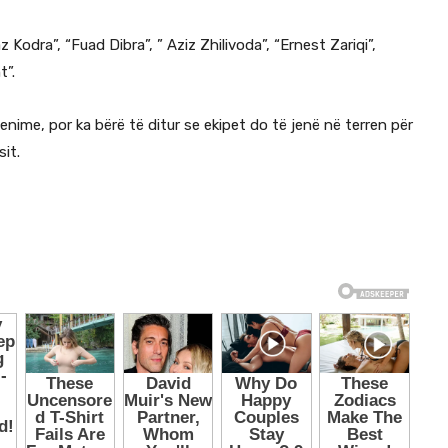
 Kodra”, “Fuad Dibra”, ” Aziz Zhilivoda”, “Ernest Zariqi”,
t”.
nime, por ka bërë të ditur se ekipet do të jenë në terren për
sit.