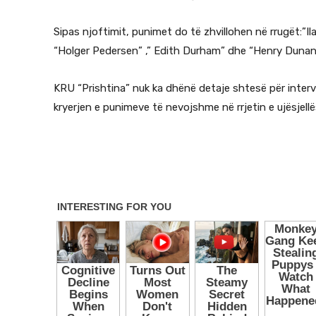
Sipas njoftimit, punimet do të zhvillohen në rrugët:”Ilaz
“Holger Pedersen” ,” Edith Durham” dhe “Henry Dunan
KRU “Prishtina” nuk ka dhënë detaje shtesë për interve
kryerjen e punimeve të nevojshme në rrjetin e ujësjellë