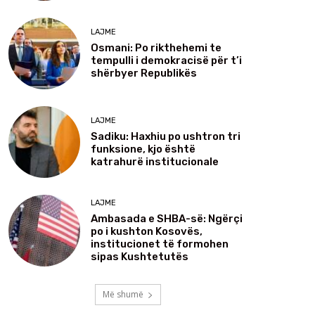
LAJME
Osmani: Po rikthehemi te
tempulli i demokracisë për t’i
shërbyer Republikës
LAJME
Sadiku: Haxhiu po ushtron tri
funksione, kjo është
katrahurë institucionale
LAJME
Ambasada e SHBA-së: Ngërçi
po i kushton Kosovës,
institucionet të formohen
sipas Kushtetutës
Më shumë