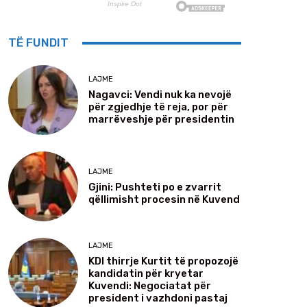
TË FUNDIT
LAJME
Nagavci: Vendi nuk ka nevojë
për zgjedhje të reja, por për
marrëveshje për presidentin
LAJME
Gjini: Pushteti po e zvarrit
qëllimisht procesin në Kuvend
LAJME
KDI thirrje Kurtit të propozojë
kandidatin për kryetar
Kuvendi: Negociatat për
president i vazhdoni pastaj