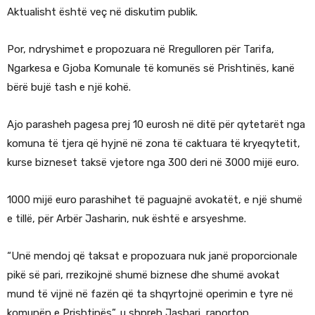
Aktualisht është veç në diskutim publik.
Por, ndryshimet e propozuara në Rregulloren për Tarifa,
Ngarkesa e Gjoba Komunale të komunës së Prishtinës, kanë
bërë bujë tash e një kohë.
Ajo parasheh pagesa prej 10 eurosh në ditë për qytetarët nga
komuna të tjera që hyjnë në zona të caktuara të kryeqytetit,
kurse bizneset taksë vjetore nga 300 deri në 3000 mijë euro.
1000 mijë euro parashihet të paguajnë avokatët, e një shumë
e tillë, për Arbër Jasharin, nuk është e arsyeshme.
“Unë mendoj që taksat e propozuara nuk janë proporcionale
pikë së pari, rrezikojnë shumë biznese dhe shumë avokat
mund të vijnë në fazën që ta shqyrtojnë operimin e tyre në
komunën e Prishtinës”, u shpreh Jashari, raporton