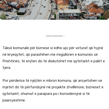
- Advertisement -
Taksë komunale për biznese si edhe ajo për veturat që hyjnë
në kryeqytet, që parashihen me rregulloren e komunës së
Prishtinës, të enjten do të diskutohet me qytetarët e palët e
tjera.
Por përderisa të njëjtën e mbron komuna, që arsyetohen se
mjetet do të përfundojnë në projekte zhvillimore, bizneset e
qytetarët, shumat e parapara po i konsiderojnë si të
paarsyeshme.