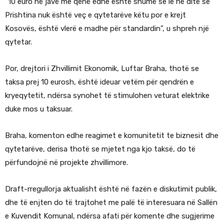
“10 euro në javë me qenë edhe është shumë se le në ditë se
Prishtina nuk është veç e qytetarëve këtu por e krejt
Kosovës, është vlerë e madhe për standardin”, u shpreh një
qytetar.
Por, drejtori i Zhvillimit Ekonomik, Luftar Braha, thotë se
taksa prej 10 eurosh, është ideuar vetëm për qendrën e
kryeqytetit, ndërsa synohet të stimulohen veturat elektrike
duke mos u taksuar.
Braha, komenton edhe reagimet e komunitetit te biznesit dhe
qytetarëve, derisa thotë se mjetet nga kjo taksë, do të
përfundojnë në projekte zhvillimore.
Draft-rregullorja aktualisht është në fazën e diskutimit publik,
dhe të enjten do të trajtohet me palë të interesuara në Sallën
e Kuvendit Komunal, ndërsa afati për komente dhe sugjerime