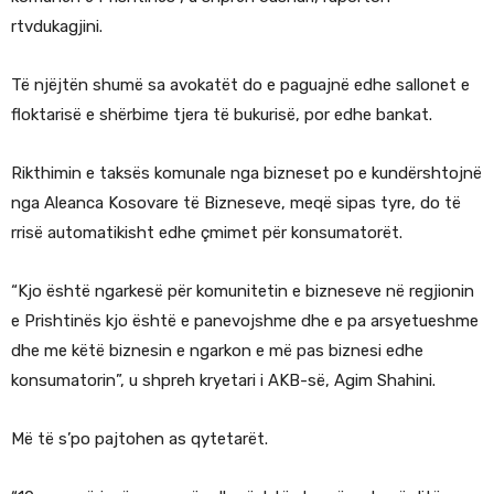
rtvdukagjini.
Të njëjtën shumë sa avokatët do e paguajnë edhe sallonet e
floktarisë e shërbime tjera të bukurisë, por edhe bankat.
Rikthimin e taksës komunale nga bizneset po e kundërshtojnë
nga Aleanca Kosovare të Bizneseve, meqë sipas tyre, do të
rrisë automatikisht edhe çmimet për konsumatorët.
“Kjo është ngarkesë për komunitetin e bizneseve në regjionin
e Prishtinës kjo është e panevojshme dhe e pa arsyetueshme
dhe me këtë biznesin e ngarkon e më pas biznesi edhe
konsumatorin”, u shpreh kryetari i AKB-së, Agim Shahini.
Më të s’po pajtohen as qytetarët.