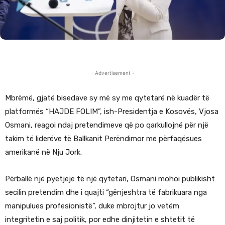
- Advertisement -
Mbrëmë, gjatë bisedave sy më sy me qytetarë në kuadër të
platformës “HAJDE FOLIM”, ish-Presidentja e Kosovës, Vjosa
Osmani, reagoi ndaj pretendimeve që po qarkullojnë për një
takim të liderëve të Ballkanit Perëndimor me përfaqësues
amerikanë në Nju Jork.
Përballë një pyetjeje të një qytetari, Osmani mohoi publikisht
secilin pretendim dhe i quajti “gënjeshtra të fabrikuara nga
manipulues profesionistë”, duke mbrojtur jo vetëm
integritetin e saj politik, por edhe dinjitetin e shtetit të