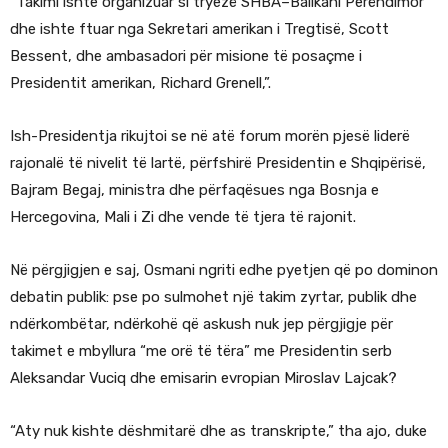
“Takimi ishte organizuar si tryezë SHBA–Ballkani Perëndimor
dhe ishte ftuar nga Sekretari amerikan i Tregtisë, Scott
Bessent, dhe ambasadori për misione të posaçme i
Presidentit amerikan, Richard Grenell,”.
Ish-Presidentja rikujtoi se në atë forum morën pjesë liderë
rajonalë të nivelit të lartë, përfshirë Presidentin e Shqipërisë,
Bajram Begaj, ministra dhe përfaqësues nga Bosnja e
Hercegovina, Mali i Zi dhe vende të tjera të rajonit.
Në përgjigjen e saj, Osmani ngriti edhe pyetjen që po dominon
debatin publik: pse po sulmohet një takim zyrtar, publik dhe
ndërkombëtar, ndërkohë që askush nuk jep përgjigje për
takimet e mbyllura “me orë të tëra” me Presidentin serb
Aleksandar Vuciq dhe emisarin evropian Miroslav Lajcak?
“Aty nuk kishte dëshmitarë dhe as transkripte,” tha ajo, duke