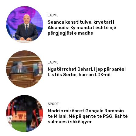
LAJME
Seanca konstituive, kryetari i
Aleancës: Ky mandat është një
përgjegjësi e madhe
LAJME
Ngatërrohet Dehari, i jep përparësi
Listës Serbe, harron LDK-në
SPORT
Modric mirëpret Gonçalo Ramosin
te Milani: Më pëlqente te PSG, është
sulmues i shkëlqyer