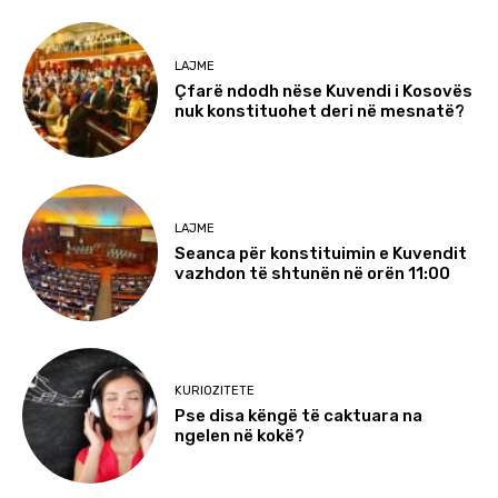
LAJME
Çfarë ndodh nëse Kuvendi i Kosovës
nuk konstituohet deri në mesnatë?
LAJME
Seanca për konstituimin e Kuvendit
vazhdon të shtunën në orën 11:00
KURIOZITETE
Pse disa këngë të caktuara na
ngelen në kokë?