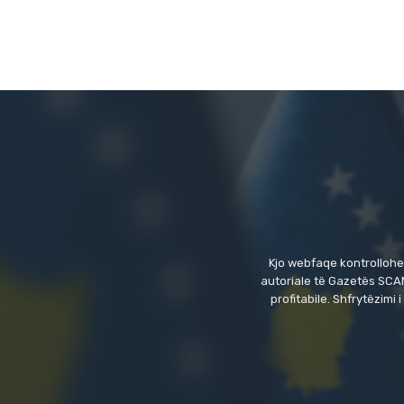
Kjo webfaqe kontrollohe
autoriale të Gazetës SCAN
profitabile. Shfrytëzim