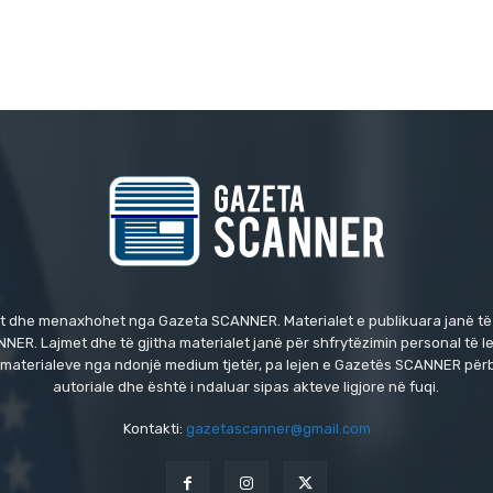
t dhe menaxhohet nga Gazeta SCANNER. Materialet e publikuara janë të
NER. Lajmet dhe të gjitha materialet janë për shfrytëzimin personal të l
i i materialeve nga ndonjë medium tjetër, pa lejen e Gazetës SCANNER përb
autoriale dhe është i ndaluar sipas akteve ligjore në fuqi.
Kontakti:
gazetascanner@gmail.com