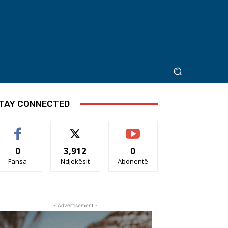
TAY CONNECTED
0
3,912
0
Fansa
Ndjekësit
Abonentë
- Advertisement -