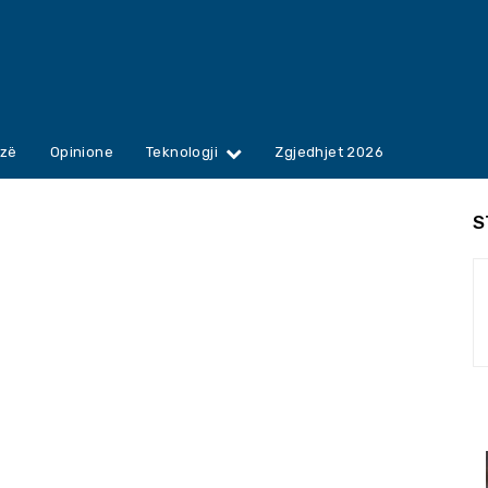
zë
Opinione
Teknologji
Zgjedhjet 2026
S