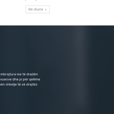
Më shumë
 mbrojtura me të drejtën
exuesve dhe jo për qellime
ën shkelje të së drejtës