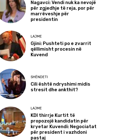
Nagavci: Vendi nuk ka nevojë
për zgjedhje të reja, por për
marrëveshje për
presidentin
LAJME
Gjini: Pushteti po e zvarrit
qëllimisht procesin në
Kuvend
SHËNDETI
Cili është ndryshimi midis
stresit dhe ankthit?
LAJME
KDI thirrje Kurtit të
propozojë kandidatin për
kryetar Kuvendi: Negociatat
për president i vazhdoni
pastaj