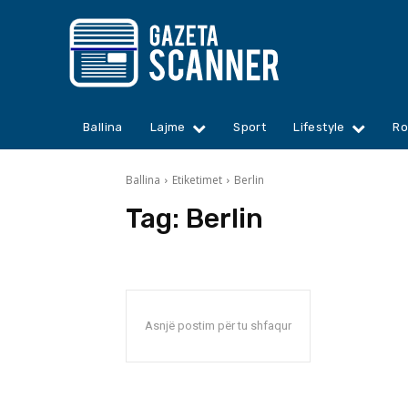
Ballina
Lajme
Sport
Lifestyle
Ro
Ballina
Etiketimet
Berlin
Tag:
Berlin
Asnjë postim për tu shfaqur