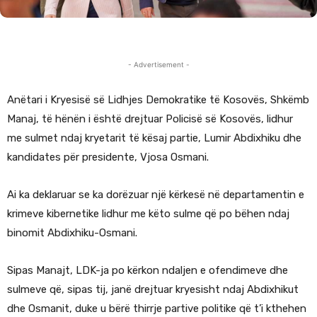
- Advertisement -
Anëtari i Kryesisë së Lidhjes Demokratike të Kosovës, Shkëmb
Manaj, të hënën i është drejtuar Policisë së Kosovës, lidhur
me sulmet ndaj kryetarit të kësaj partie, Lumir Abdixhiku dhe
kandidates për presidente, Vjosa Osmani.
Ai ka deklaruar se ka dorëzuar një kërkesë në departamentin e
krimeve kibernetike lidhur me këto sulme që po bëhen ndaj
binomit Abdixhiku-Osmani.
Sipas Manajt, LDK-ja po kërkon ndaljen e ofendimeve dhe
sulmeve që, sipas tij, janë drejtuar kryesisht ndaj Abdixhikut
dhe Osmanit, duke u bërë thirrje partive politike që t’i kthehen