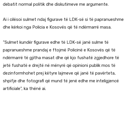
debatit normal politik dhe diskutimeve me argumente.
Ai i cilësoi sulmet ndaj figurave të LDK-së si të papranueshme
dhe kërkoi nga Policia e Kosovës që të ndërmarrë masa.
“Sulmet kundër figurave edhe të LDK-së janë sulme të
papranueshme prandaj e ftojmë Policinë e Kosovës që të
ndërmarrë të gjitha masat dhe që kjo fushatë zgjedhore të
jetë fushatë e drejtë në mënyrë që opinioni publik mos të
dezinformhohet prej këtyre lajmeve që janë të pavërteta,
shpifje dhe fotografi që mund të jenë edhe me inteligjencë
artificiale”, ka thënë ai.