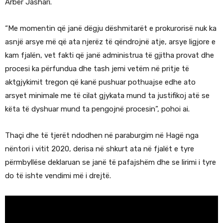
Arbër Jashari.
“Me momentin që janë dëgju dëshmitarët e prokurorisë nuk ka
asnjë arsye më që ata njerëz të qëndrojnë atje, arsye ligjore e
kam fjalën, vet fakti që janë administrua të gjitha provat dhe
procesi ka përfundua dhe tash jemi vetëm në pritje të
aktgjykimit tregon që kanë pushuar pothuajse edhe ato
arsyet minimale me të cilat gjykata mund ta justifikoj atë se
këta të dyshuar mund ta pengojnë procesin”, pohoi ai.
Thaçi dhe të tjerët ndodhen në paraburgim në Hagë nga
nëntori i vitit 2020, derisa në shkurt ata në fjalët e tyre
përmbyllëse deklaruan se janë të pafajshëm dhe se lirimi i tyre
do të ishte vendimi më i drejtë.