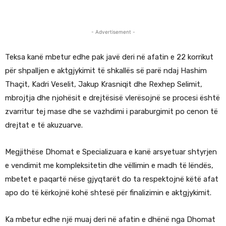
- Advertisement -
Teksa kanë mbetur edhe pak javë deri në afatin e 22 korrikut
për shpalljen e aktgjykimit të shkallës së parë ndaj Hashim
Thaçit, Kadri Veselit, Jakup Krasniqit dhe Rexhep Selimit,
mbrojtja dhe njohësit e drejtësisë vlerësojnë se procesi është
zvarritur tej mase dhe se vazhdimi i paraburgimit po cenon të
drejtat e të akuzuarve.
Megjithëse Dhomat e Specializuara e kanë arsyetuar shtyrjen
e vendimit me kompleksitetin dhe vëllimin e madh të lëndës,
mbetet e paqartë nëse gjyqtarët do ta respektojnë këtë afat
apo do të kërkojnë kohë shtesë për finalizimin e aktgjykimit.
Ka mbetur edhe një muaj deri në afatin e dhënë nga Dhomat