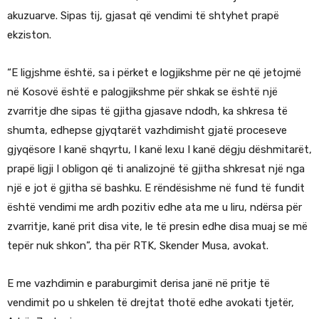
akuzuarve. Sipas tij, gjasat që vendimi të shtyhet prapë
ekziston.
“E ligjshme është, sa i përket e logjikshme për ne që jetojmë
në Kosovë është e palogjikshme për shkak se është një
zvarritje dhe sipas të gjitha gjasave ndodh, ka shkresa të
shumta, edhepse gjyqtarët vazhdimisht gjatë proceseve
gjyqësore I kanë shqyrtu, I kanë lexu I kanë dëgju dëshmitarët,
prapë ligji I obligon që ti analizojnë të gjitha shkresat një nga
një e jot ë gjitha së bashku. E rëndësishme në fund të fundit
është vendimi me ardh pozitiv edhe ata me u liru, ndërsa për
zvarritje, kanë prit disa vite, le të presin edhe disa muaj se më
tepër nuk shkon”, tha për RTK, Skender Musa, avokat.
E me vazhdimin e paraburgimit derisa janë në pritje të
vendimit po u shkelen të drejtat thotë edhe avokati tjetër,