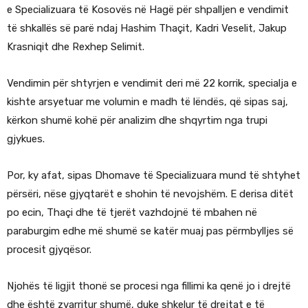
e Specializuara të Kosovës në Hagë për shpalljen e vendimit
të shkallës së parë ndaj Hashim Thaçit, Kadri Veselit, Jakup
Krasniqit dhe Rexhep Selimit.
Vendimin për shtyrjen e vendimit deri më 22 korrik, specialja e
kishte arsyetuar me volumin e madh të lëndës, që sipas saj,
kërkon shumë kohë për analizim dhe shqyrtim nga trupi
gjykues.
Por, ky afat, sipas Dhomave të Specializuara mund të shtyhet
përsëri, nëse gjyqtarët e shohin të nevojshëm. E derisa ditët
po ecin, Thaçi dhe të tjerët vazhdojnë të mbahen në
paraburgim edhe më shumë se katër muaj pas përmbylljes së
procesit gjyqësor.
Njohës të ligjit thonë se procesi nga fillimi ka qenë jo i drejtë
dhe është zvarritur shumë, duke shkelur të drejtat e të