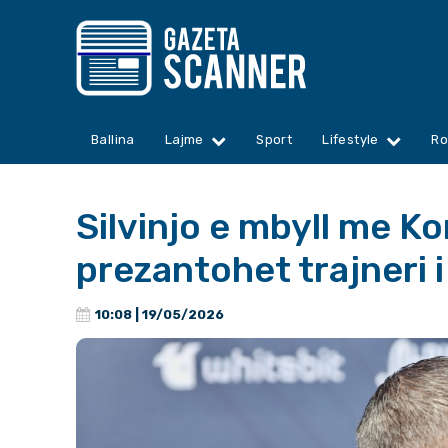
Ballina
Lajme
Sport
Lifestyle
Ro
Silvinjo e mbyll me K
prezantohet trajneri i 
10:08 | 19/05/2026