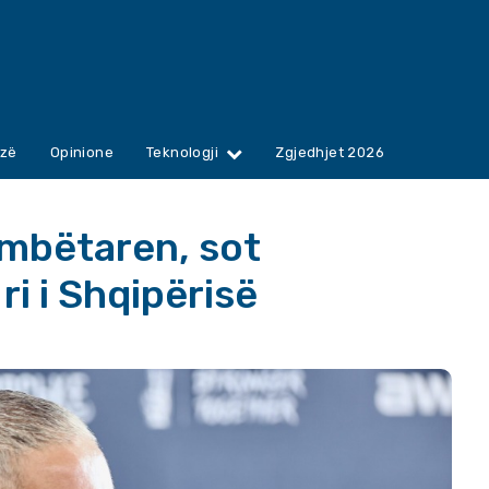
zë
Opinione
Teknologji
Zgjedhjet 2026
ombëtaren, sot
ri i Shqipërisë