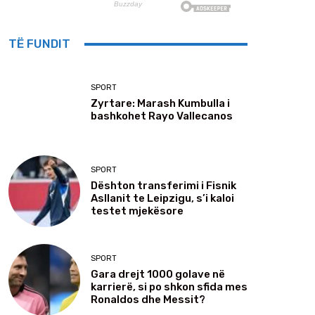
TË FUNDIT
SPORT
Zyrtare: Marash Kumbulla i
bashkohet Rayo Vallecanos
SPORT
Dështon transferimi i Fisnik
Asllanit te Leipzigu, s’i kaloi
testet mjekësore
SPORT
Gara drejt 1000 golave në
karrierë, si po shkon sfida mes
Ronaldos dhe Messit?