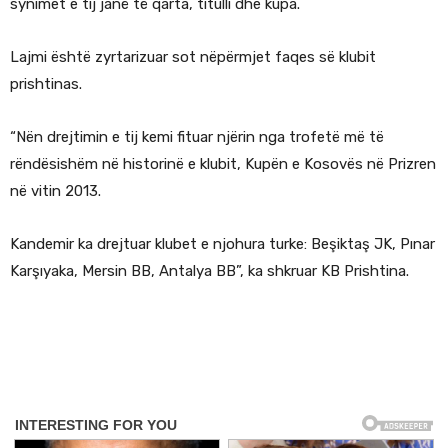
synimet e tij janë të qarta, titulli dhe kupa.
Lajmi është zyrtarizuar sot nëpërmjet faqes së klubit
prishtinas.
“Nën drejtimin e tij kemi fituar njërin nga trofetë më të
rëndësishëm në historinë e klubit, Kupën e Kosovës në Prizren
në vitin 2013.
Kandemir ka drejtuar klubet e njohura turke: Beşiktaş JK, Pınar
Karşıyaka, Mersin BB, Antalya BB”, ka shkruar KB Prishtina.