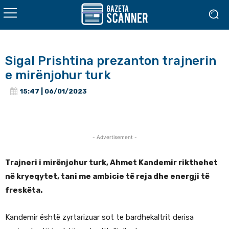
Sigal Prishtina prezanton trajnerin
e mirënjohur turk
15:47 | 06/01/2023
- Advertisement -
Trajneri i mirënjohur turk, Ahmet Kandemir rikthehet
në kryeqytet, tani me ambicie të reja dhe energji të
freskëta.
Kandemir është zyrtarizuar sot te bardhekaltrit derisa