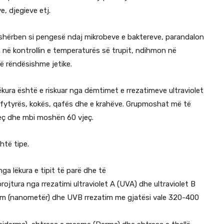
e, djegieve etj.
 shërben si pengesë ndaj mikrobeve e baktereve, parandalon
 në kontrollin e temperaturës së trupit, ndihmon në
ë rëndësishme jetike.
ëkura është e riskuar nga dëmtimet e rrezatimeve ultraviolet
a e fytyrës, kokës, qafës dhe e krahëve. Grupmoshat më të
jeç dhe mbi moshën 60 vjeç.
htë tipe.
ga lëkura e tipit të parë dhe të
ojtura nga rrezatimi ultraviolet A (UVA) dhe ultraviolet B
nm (nanometër) dhe UVB rrezatim me gjatësi vale 320-400