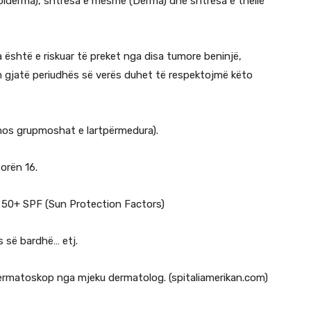
Epiderma), shtresa e mesme (Derma) dhe shtresa e thellë
a është e riskuar të preket nga disa tumore beninjë,
im gjatë periudhës së verës duhet të respektojmë këto
mos grupmoshat e lartpërmedura).
orën 16.
i 50+ SPF (Sun Protection Factors)
s së bardhë… etj.
ermatoskop nga mjeku dermatolog. (spitaliamerikan.com)