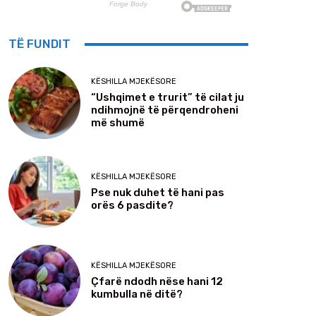
TË FUNDIT
KËSHILLA MJEKËSORE
“Ushqimet e trurit” të cilat ju
ndihmojnë të përqendroheni
më shumë
KËSHILLA MJEKËSORE
Pse nuk duhet të hani pas
orës 6 pasdite?
KËSHILLA MJEKËSORE
Çfarë ndodh nëse hani 12
kumbulla në ditë?