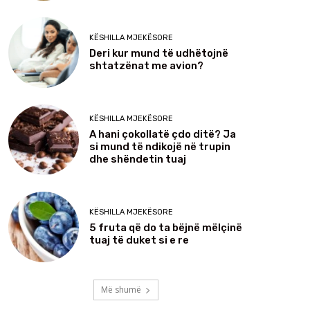
KËSHILLA MJEKËSORE
Deri kur mund të udhëtojnë
shtatzënat me avion?
KËSHILLA MJEKËSORE
A hani çokollatë çdo ditë? Ja
si mund të ndikojë në trupin
dhe shëndetin tuaj
KËSHILLA MJEKËSORE
5 fruta që do ta bëjnë mëlçinë
tuaj të duket si e re
Më shumë