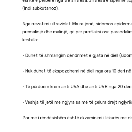
është e përbërë nga tre shtresa: Shtresa e sipërme (
(Indi subkutanoz).
Nga rrezatimi ultraviolet lëkura jonë, sidomos epiderm
premalinjë dhe malinjë, që për profilaksi ose parandal
këshilla:
• Duhet të shmangim qëndrimet e gjata në diell (sido
• Nuk duhet të ekspozohemi në diell nga ora 10 deri në 
• Të përdorim krem anti UVA dhe anti UVB nga 20 der
• Veshja të jetë me ngjyra sa më të çelura drejt ngjyrë
Por më i rëndësishëm është ekzaminimi i lëkurës me d