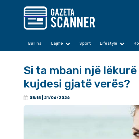
Ballina
Lajme
Sport
Lifestyle
Ro
Si ta mbani një lëkur
kujdesi gjatë verës?
08:15 | 21/06/2026