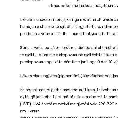
- Advertisement -
atmosferikë, më I riskuari ndaj traumav
Lëkura mundëson mbrojtjen nga rrezatimi ultraviolet,
humbjen e shumtë të ujit dhe lëngje të tjera, ndihmon
përftimin e vitamins D dhe shumë funksione të tjera t
Stina e verës po afron, orët me diell po shtohen dhe l
të diellit. Lëkura më e ekspozuar në diell është lëkur
predispozuara nga këto dëmtime janë nga 0 deri 10 v
Lëkura sipas ngjyrës (pigmentimit) klasifikohet në gjas
Ne shqiptarët, si gjithë mesdhetarët karakterizohemi n
dytë, që janë dhe tipet më të riskuara dhe më të pambr
(UVB). UVA është rrezatimi me gjatësi vale 290-320 
nm. Lëkura