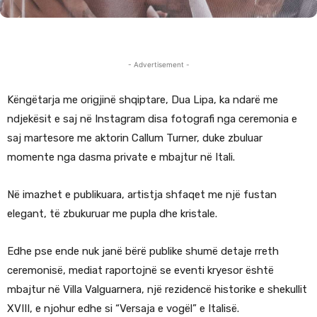
- Advertisement -
Këngëtarja me origjinë shqiptare, Dua Lipa, ka ndarë me
ndjekësit e saj në Instagram disa fotografi nga ceremonia e
saj martesore me aktorin Callum Turner, duke zbuluar
momente nga dasma private e mbajtur në Itali.
Në imazhet e publikuara, artistja shfaqet me një fustan
elegant, të zbukuruar me pupla dhe kristale.
Edhe pse ende nuk janë bërë publike shumë detaje rreth
ceremonisë, mediat raportojnë se eventi kryesor është
mbajtur në Villa Valguarnera, një rezidencë historike e shekullit
XVIII, e njohur edhe si “Versaja e vogël” e Italisë.