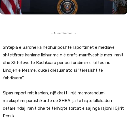
- Advertisement -
Shtëpia e Bardhë ka hedhur poshtë raportimet e mediave
shtetërore iraniane lidhur me një draft-marrëveshje mes Iranit
dhe Shteteve të Bashkuara për përfundimin e luftës në
Lindjen e Mesme, duke i cilësuar ato si “tërësisht të
fabrikuara”.
Sipas raportimit iranian, një draft i një memorandumi
mirëkuptimi parashikonte që SHBA-ja të hiqte bllokadën
detare ndaj Iranit dhe të tërhiqte forcat e saj nga rajoni i Gjirit
Persik.