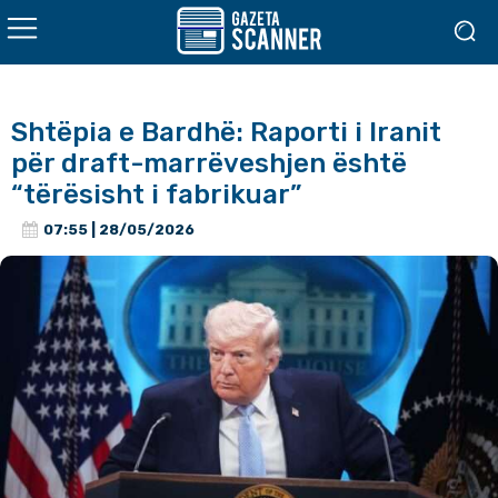
Shtëpia e Bardhë: Raporti i Iranit
për draft-marrëveshjen është
“tërësisht i fabrikuar”
07:55 | 28/05/2026