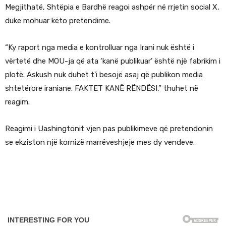
Megjithatë, Shtëpia e Bardhë reagoi ashpër në rrjetin social X,
duke mohuar këto pretendime.
“Ky raport nga media e kontrolluar nga Irani nuk është i
vërtetë dhe MOU-ja që ata ‘kanë publikuar’ është një fabrikim i
plotë. Askush nuk duhet t’i besojë asaj që publikon media
shtetërore iraniane. FAKTET KANË RËNDËSI,” thuhet në
reagim.
Reagimi i Uashingtonit vjen pas publikimeve që pretendonin
se ekziston një kornizë marrëveshjeje mes dy vendeve.