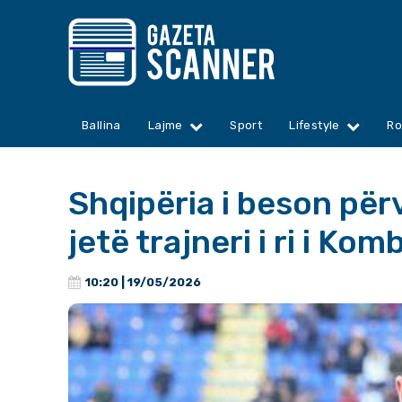
Ballina
Lajme
Sport
Lifestyle
Ro
Shqipëria i beson përv
jetë trajneri i ri i Ko
10:20 | 19/05/2026