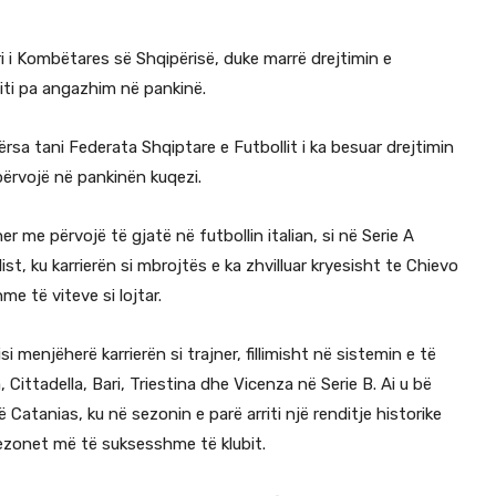
 ri i Kombëtares së Shqipërisë, duke marrë drejtimin e
viti pa angazhim në pankinë.
dërsa tani Federata Shqiptare e Futbollit i ka besuar drejtimin
përvojë në pankinën kuqezi.
ner me përvojë të gjatë në futbollin italian, si në Serie A
st, ku karrierën si mbrojtës e ka zhvilluar kryesisht te Chievo
me të viteve si lojtar.
i menjëherë karrierën si trajner, fillimisht në sistemin e të
 Cittadella, Bari, Triestina dhe Vicenza në Serie B. Ai u bë
të Catanias, ku në sezonin e parë arriti një renditje historike
sezonet më të suksesshme të klubit.