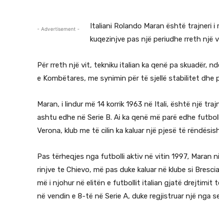
Italiani Rolando Maran është trajneri i
- Advertisement -
kuqezinjve pas një periudhe rreth një 
Për rreth një vit, tekniku italian ka qenë pa skuadër, n
e Kombëtares, me synimin për të sjellë stabilitet dhe 
Maran, i lindur më 14 korrik 1963 në Itali, është një traj
ashtu edhe në Serie B. Ai ka qenë më parë edhe futbolli
Verona, klub me të cilin ka kaluar një pjesë të rëndësish
Pas tërheqjes nga futbolli aktiv në vitin 1997, Maran nis
rinjve te Chievo, më pas duke kaluar në klube si Brescia,
më i njohur në elitën e futbollit italian gjatë drejtimit 
në vendin e 8-të në Serie A, duke regjistruar një nga 