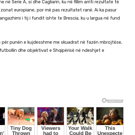
ë Serie A, si dhe Cagliarin, ku në fillim arriti rezultate të
zonat europiane, por më pas rezultatet ranë. Ai ka pasur
gazhimi i tij i fundit ishte te Brescia, ku u largua në fund
 dhe për punën e kujdesshme me skuadrat në fazën mbrojtëse,
futbollin dhe objektivat e Shqipërisë në ndeshjet e