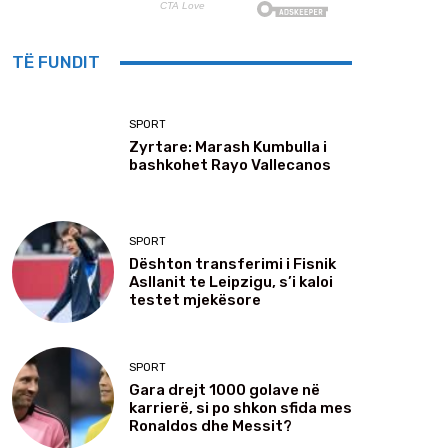
TË FUNDIT
SPORT
Zyrtare: Marash Kumbulla i
bashkohet Rayo Vallecanos
SPORT
Dështon transferimi i Fisnik
Asllanit te Leipzigu, s’i kaloi
testet mjekësore
SPORT
Gara drejt 1000 golave në
karrierë, si po shkon sfida mes
Ronaldos dhe Messit?