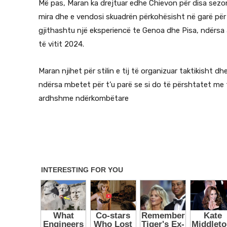
Më pas, Maran ka drejtuar edhe Chievon për disa sezone n
mira dhe e vendosi skuadrën përkohësisht në garë për 
gjithashtu një eksperiencë te Genoa dhe Pisa, ndërsa an
të vitit 2024.
Maran njihet për stilin e tij të organizuar taktikisht
ndërsa mbetet për t’u parë se si do të përshtatet me 
ardhshme ndërkombëtare