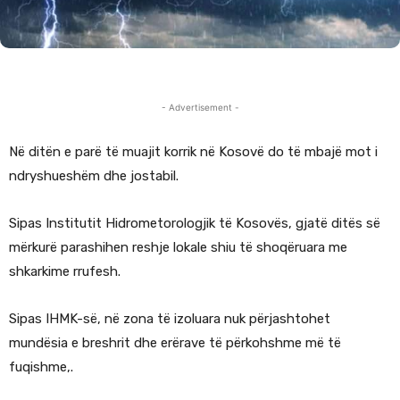
- Advertisement -
Në ditën e parë të muajit korrik në Kosovë do të mbajë mot i
ndryshueshëm dhe jostabil.
Sipas Institutit Hidrometorologjik të Kosovës, gjatë ditës së
mërkurë parashihen reshje lokale shiu të shoqëruara me
shkarkime rrufesh.
Sipas IHMK-së, në zona të izoluara nuk përjashtohet
mundësia e breshrit dhe erërave të përkohshme më të
fuqishme,.