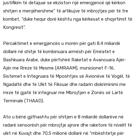
justifikim të detajuar se ekziston një emergjencë që kërkon
shitjen e menjëhershme” të artikujve të mbrojtjes për të tre
kombet, “duke hequr dorë kështu nga kërkesat e shqyrtimit të
Kongresit”.
Përcaktimet e emergjencës u morën për gati 8.4 miliardë
dollarë në shitje të kombinuara armësh për Emiratet e
Bashkuara Arabe, duke përfshirë Raketat e Avancuara Ajër-
Ajër me Rreze të Mesme (AMRAAM), municionet F-16,
Sistemet e Integruara të Mposhtjes së Avionëve të Vogël, të
Ngadaltë dhe të Ulët të Fiksuar dhe radarin diskriminimi me
rreze të gjatë të integruar me Mbrojtjen e Zonës së Lartë
Terminale (THAAD).
Ato u bënë gjithashtu për shitjen e 8 miliardë dollarëve në
radarë sensorësh për mbrojtje ajrore dhe raketore të nivelit të
ulët në Kuvajt dhe 70.5 milionë dollarë në “mbështetje për