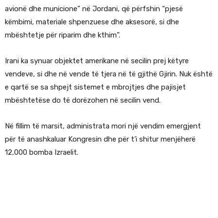
avionë dhe municione” në Jordani, që përfshin “pjesë
këmbimi, materiale shpenzuese dhe aksesorë, si dhe
mbështetje për riparim dhe kthim”.
Irani ka synuar objektet amerikane në secilin prej këtyre
vendeve, si dhe në vende të tjera në të gjithë Gjirin. Nuk është
e qartë se sa shpejt sistemet e mbrojtjes dhe pajisjet
mbështetëse do të dorëzohen në secilin vend.
Në fillim të marsit, administrata mori një vendim emergjent
për të anashkaluar Kongresin dhe për t’i shitur menjëherë
12,000 bomba Izraelit.