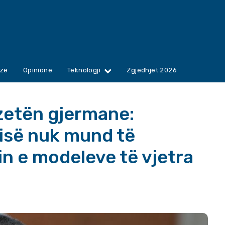
zë
Opinione
Teknologji
Zgjedhjet 2026
zetën gjermane:
bisë nuk mund të
n e modeleve të vjetra