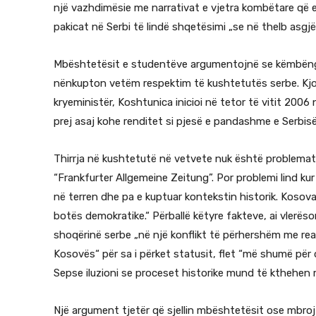
një vazhdimësie me narrativat e vjetra kombëtare që e 
pakicat në Serbi të lindë shqetësimi „se në thelb asgjë
Mbështetësit e studentëve argumentojnë se këmbëngul
nënkupton vetëm respektim të kushtetutës serbe. Kjo 
kryeministër, Koshtunica inicioi në tetor të vitit 2006
prej asaj kohe renditet si pjesë e pandashme e Serbi
Thirrja në kushtetutë në vetvete nuk është problemati
“Frankfurter Allgemeine Zeitung”. Por problemi lind kur 
në terren dhe pa e kuptuar kontekstin historik. Kosova
botës demokratike.“ Përballë këtyre fakteve, ai vlerë
shoqërinë serbe „në një konflikt të përhershëm me real
Kosovës“ për sa i përket statusit, flet “më shumë për
Sepse iluzioni se proceset historike mund të kthehen 
Një argument tjetër që sjellin mbështetësit ose mbroj