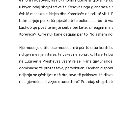
e njohin Kosovën, as nuk njohin ndonjë shqiptar të Ko
u kryen ndaj shqiptarëve të Kosovës nga gjenerata e 
është masakra e Mejes dhe Korenicës në prill të vitit 
hakmarrjeje për katër pjesëtarë të policisë serbe të v
kushdo që pyet të rinjtë serbë për këtë, si reagim më
Korenica? Kurrë nuk kanë dëgjuar për to. Ngjashëm nd
Një mosdije e tillë ose mosdëshirë për të ditur kontri
ndiqen me një interes të vakët në zonat kufitare të b
në Luginën e Preshevës vështirë se i kanë gjetur shq
dominuese të protestave, përshkruan Kamberi disponimin
ndjenja se çështjet e të drejtave të pakicave, të disk
në agjendën e lëvizjes studentore.“ Prandaj, shqiptar