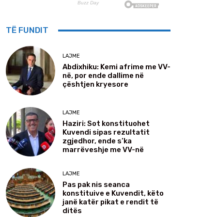
TË FUNDIT
LAJME
Abdixhiku: Kemi afrime me VV-
në, por ende dallime në
çështjen kryesore
LAJME
Haziri: Sot konstituohet
Kuvendi sipas rezultatit
zgjedhor, ende s’ka
marrëveshje me VV-në
LAJME
Pas pak nis seanca
konstituive e Kuvendit, këto
janë katër pikat e rendit të
ditës