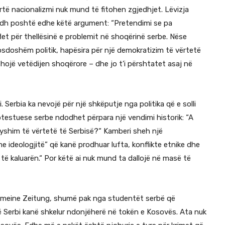
ortë nacionalizmi nuk mund të fitohen zgjedhjet. Lëvizja
 hedh poshtë edhe këtë argument: “Pretendimi se pa
et për thellësinë e problemit në shoqërinë serbe. Nëse
osdoshëm politik, hapësira për një demokratizim të vërtetë
hojë vetëdijen shoqërore – dhe jo t’i përshtatet asaj në
erbia ka nevojë për një shkëputje nga politika që e solli
rotestuese serbe ndodhet përpara një vendimi historik: “A
yshim të vërtetë të Serbisë?“ Kamberi sheh një
 ideologjitë” që kanë prodhuar lufta, konflikte etnike dhe
 të kaluarën.“ Por këtë ai nuk mund ta dallojë në masë të
llgemeine Zeitung, shumë pak nga studentët serbë që
 Serbi kanë shkelur ndonjëherë në tokën e Kosovës. Ata nuk