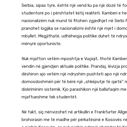
Serbia, sipas tyre, është një vend ku pa një dozë të f
studentore po i përshtatet këtij realiteti. Kamberi e
nacionalizëm nuk mund të fitohen zgjedhjet në Serbi fl
pranohet logjika se nacionalizmi është një mjet i dom
mbyllet. Megjithatë, udhëheqja politike duhet të ndrys
mënyrë oportuniste.
Nuk mjafton vetëm mposhtja e Vuçiqit, thotë Kamberi. S
vendin në gjendjen aktuale politike. Prandaj, lëvizja p
dëshiron ajo vetëm një ndryshim pushteti apo një ndr
domosdoshmëri për të bërë një „shkëputje të qartë“ me
diskriminim sistemik. Kjo parashikon një ballafaqim me
mjaftueshme tek studentët.
Në fakt, siç nënvizohet në artikullin e Frankfurter A
brohorasin me të madhe për përkatësinë e Kosovës në