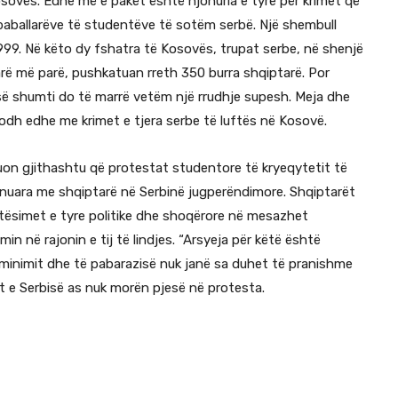
sovës. Edhe më e pakët është njohuria e tyre për krimet që
baballarëve të studentëve të sotëm serbë. Një shembull
1999. Në këto dy fshatra të Kosovës, trupat serbe, në shenjë
rarë më parë, pushkatuan rreth 350 burra shqiptarë. Por
 së shumti do të marrë vetëm një rrudhje supesh. Meja dhe
odh edhe me krimet e tjera serbe të luftës në Kosovë.
buon gjithashtu që protestat studentore të kryeqytetit të
anuara me shqiptarë në Serbinë jugperëndimore. Shqiptarët
etësimet e tyre politike dhe shoqërore në mesazhet
 në rajonin e tij të lindjes. “Arsyeja për këtë është
riminimit dhe të pabarazisë nuk janë sa duhet të pranishme
ët e Serbisë as nuk morën pjesë në protesta.