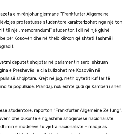
, gazeta e mirënjohur gjermane “Frankfurter Allgemeine
 lëvizjes protestuese studentore karakterizohet nga një ton
mit të një „memorandumi“ studentor, i cili në një gjuhë
serbe për Kosovën dhe në thelb kërkon që shteti tashmë i
ogradit.
i vetmi deputet shqiptar në parlamentin serb, shkruan
gina e Preshevës, e cila kufizohet me Kosovën në
llsisë shqiptare. Krejt në jug, rreth qytetit kufitar të
d të popullsisë. Prandaj, nuk është çudi që Kamberi i sheh
uese studentore, raporton “Frankfurter Allgemeine Zeitung”,
ovën“ dhe dukuritë e ngjashme shoqëruese nacionaliste:
odhimin e modeleve të vjetra nacionaliste – madje as