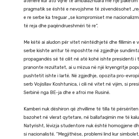
atëherë kur ato vijnë të ambalazhuara me një paketim të
pragmatik se është e nevojshme të zëvendësohet „regji
e re serbe ka treguar „se kompromiset me nacionalizmi
të reja dhe paqëndrueshmëri të re“.
Me këtë ai aludon për vitet nëntëdhjetë dhe fillimin e 
serbe kishte arritur të mposhtte në zgjedhje sundimta
propagandës së të cilit në atë kohë ishte presidenti i 
pranonte rezultatet, ai u rrëzua në një kryengritje popu
pushtetit ishte i lartë. Në zgjedhje, opozita pro-evro
serb Vojisllav Koshtunica, i cili në vitet në vijim, si p
Serbinë nga BE-ja dhe e afroi me Rusinë.
Kamberi nuk dëshiron që zhvillime të tilla të përsërite
bazohet në vlerat qytetare, në ballafaqimin me të kalu
Natyrisht, lëvizja studentore nuk është homogjene dh
si nacionalistë. “Megjithëse, problemi lind kur simb