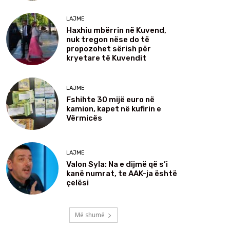
LAJME
Haxhiu mbërrin në Kuvend,
nuk tregon nëse do të
propozohet sërish për
kryetare të Kuvendit
LAJME
Fshihte 30 mijë euro në
kamion, kapet në kufirin e
Vërmicës
LAJME
Valon Syla: Na e dijmë që s’i
kanë numrat, te AAK-ja është
çelësi
Më shumë