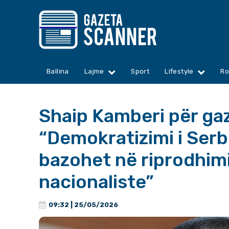
Ballina
Lajme
Sport
Lifestyle
Ro
Shaip Kamberi për ga
“Demokratizimi i Ser
bazohet në riprodhimi
nacionaliste”
09:32 | 25/05/2026