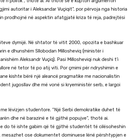
 ri politik“, thotë ai. Ai thotë se e kupton argumentin
mi autoritar i Aleksandar Vuçiqit“, por përvoja nga historia
n prodhojnë në aspektin afatgjatë kriza të reja, padrejtësi
viteve dymijë. Në shtator të vitit 2000, opozita e bashkuar
rin e dhunshëm Sllobodan Millosheviq (ministër i
tanishëm Aleksandr Vuçiq). Pasi Millosheviqi nuk deshi t’i
llore në tetor të po atij viti. Por çmimi për ndryshimin e
piane kishte bërë një aleancë pragmatike me nacionalistin
resident jugosllav dhe më vonë si kryeministër serb, e largoi
n me lëvizjen studentore. “Një Serbi demokratike duhet të
arën dhe në barazinë e të gjithë popujve“, thotë ai.
e do të ishte gabim që të gjithë studentët të cilësoheshin
olet, mesazhet ose dokumentet dominuese lënë përshtypjen e