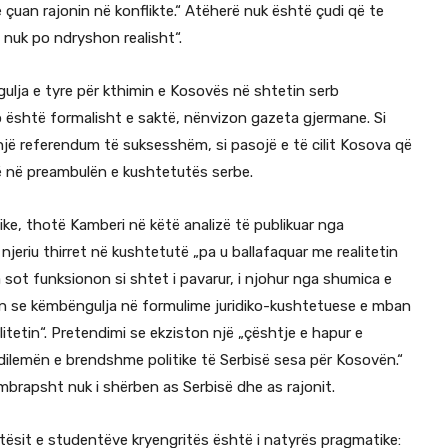
çuan rajonin në konflikte.“ Atëherë nuk është çudi që te
 nuk po ndryshon realisht“.
ja e tyre për kthimin e Kosovës në shtetin serb
është formalisht e saktë, nënvizon gazeta gjermane. Si
 një referendum të suksesshëm, si pasojë e të cilit Kosova që
së në preambulën e kushtetutës serbe.
ke, thotë Kamberi në këtë analizë të publikuar nga
njeriu thirret në kushtetutë „pa u ballafaquar me realitetin
 sot funksionon si shtet i pavarur, i njohur nga shumica e
son se këmbëngulja në formulime juridiko-kushtetuese e mban
itetin“. Pretendimi se ekziston një „çështje e hapur e
 dilemën e brendshme politike të Serbisë sesa për Kosovën.“
mbrapsht nuk i shërben as Serbisë dhe as rajonit.
tësit e studentëve kryengritës është i natyrës pragmatike: