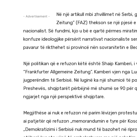
Në një artikull mbi zhvillimet në Serbi
- Advertisement -
Zeitung” (FAZ) thekson se një pjesë e
nacionalist. Së fundmi, kjo u bë e qartë përmes mirati
konfuze ideologjike përsërit narrativat nacionaliste 
pavarur të rikthehet si provincë nën sovranitetin e Be
Një politikan që e refuzon këtë është Shaip Kamberi, 
“Frankfurter Allgemeine Zeitung”. Kamberi vjen nga Lu
jugperëndim të Serbisë. Në luginë ka një shumicë të popu
Preshevës, shqiptarët përbëjnë më shumë se 90 për qin
ngjarjet nga një perspektivë shqiptare.
Megjithëse ai nuk e refuzon në parim lëvizjen protest
ai patjetër që refuzon „memorandumin e tyre për Kos
„Demokratizimi i Serbisë nuk mund të bazohet në ripr