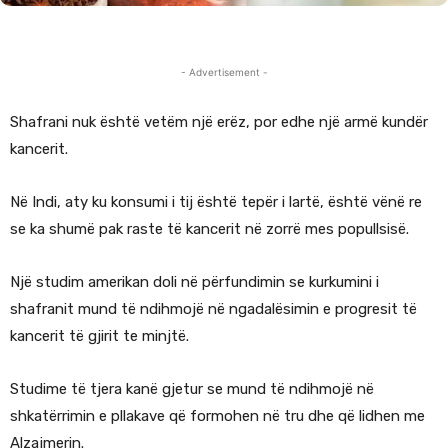
- Advertisement -
Shafrani nuk është vetëm një erëz, por edhe një armë kundër
kancerit.
Në Indi, aty ku konsumi i tij është tepër i lartë, është vënë re
se ka shumë pak raste të kancerit në zorrë mes popullsisë.
Një studim amerikan doli në përfundimin se kurkumini i
shafranit mund të ndihmojë në ngadalësimin e progresit të
kancerit të gjirit te minjtë.
Studime të tjera kanë gjetur se mund të ndihmojë në
shkatërrimin e pllakave që formohen në tru dhe që lidhen me
Alzajmerin.