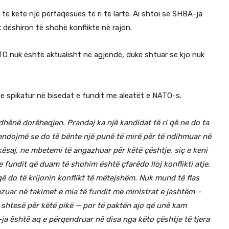
të ketë një përfaqësues të ri të lartë. Ai shtoi se SHBA-ja
dëshiron të shohë konflikte në rajon.
ATO nuk është aktualisht në agjendë, duke shtuar se kjo nuk
 e spikatur në bisedat e fundit me aleatët e NATO-s.
 dhënë dorëheqjen. Prandaj ka një kandidat të ri që ne do ta
 mendojmë se do të bënte një punë të mirë për të ndihmuar në
j kësaj, ne mbetemi të angazhuar për këtë çështje, siç e keni
e fundit që duam të shohim është çfarëdo lloj konflikti atje,
 që do të krijonin konflikt të mëtejshëm. Nuk mund të flas
azuar në takimet e mia të fundit me ministrat e jashtëm –
 shtesë për këtë pikë — por të paktën ajo që unë kam
-ja është aq e përqendruar në disa nga këto çështje të tjera