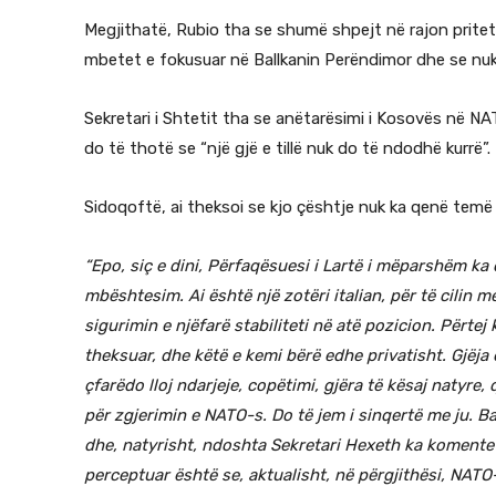
Megjithatë, Rubio tha se shumë shpejt në rajon pritet 
mbetet e fokusuar në Ballkanin Perëndimor dhe se nuk 
Sekretari i Shtetit tha se anëtarësimi i Kosovës në N
do të thotë se “një gjë e tillë nuk do të ndodhë kurrë”.
Sidoqoftë, ai theksoi se kjo çështje nuk ka qenë temë
“Epo, siç e dini, Përfaqësuesi i Lartë i mëparshëm ka
mbështesim. Ai është një zotëri italian, për të cilin
sigurimin e njëfarë stabiliteti në atë pozicion. Përte
theksuar, dhe këtë e kemi bërë edhe privatisht. Gjëja 
çfarëdo lloj ndarjeje, copëtimi, gjëra të kësaj natyre,
për zgjerimin e NATO-s. Do të jem i sinqertë me ju. B
dhe, natyrisht, ndoshta Sekretari Hexeth ka komente
perceptuar është se, aktualisht, në përgjithësi, NATO