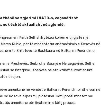
ka thënë se zgjerimi i NATO-s, veçanërisht
, nuk është aktualisht në agjendë.
ongresmeni Keith Self shfrytëzoi kohën e tij gjatë një
, Marco Rubio, për të mbështetur anëtarësimin e Kosovës në
ueshëm të Shteteve të Bashkuara në Ballkanin Perëndimor.
uginën e Preshevës, Serbi dhe Bosnjë e Hercegovinë, Self e
heksuar se integrimi i Kosovës në strukturat euroatlantike
atë në rajon.
rëve amerikanë në vendet e Ballkanit Perëndimor dhe vuri në
në Kosovë. Sipas tij, plotësimi i këtij posti mbetet me
atës amerikane për finalizimin e këtij procesi.