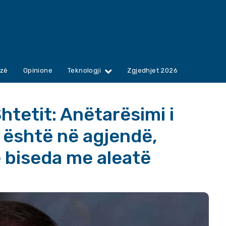
zë
Opinione
Teknologji
Zgjedhjet 2026
htetit: Anëtarësimi i
është në agjendë,
 biseda me aleatë