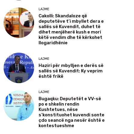
LAJME
Cakolli: Skandaloze që
deputetëve t’i mbyllet dera e
sallës së Kuvendit, duhet të
dihet menjëherë kush e mori
këtë vendim dhe të kërkohet
llogaridhënie
LAJME
Haziri për mbylljen e derës së
sallës së Kuvendit: Ky veprim
është frikë
LAJME
Bugaqku: Deputetët e VV-së
po e shkelin rendin
Kushtetues, nëse
s’konstituohet kuvendi sonte
çdo seancë nga nesër është e
kontestueshme