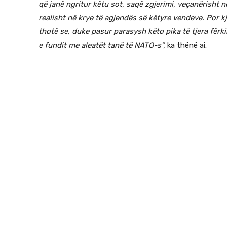
që janë ngritur këtu sot, saqë zgjerimi, veçanërisht n
realisht në krye të agjendës së këtyre vendeve. Por k
thotë se, duke pasur parasysh këto pika të tjera fërk
e fundit me aleatët tanë të NATO-s”,
ka thënë ai.