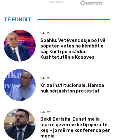
TË FUNDIT
LAJME
Spahiu: Vetëvendosje po i vë
sopatën vetes në këmbët e
saj, Kurti po e sfidon
Kushtetutën e Kosovës
LAJME
Kriza institucionale, Hamza
nuk përjashton protestat
LAJME
Bekë Berisha: Duhet me ia
marrë qeverinë këtij njeriu të
keq – jo më me konferenca për
media