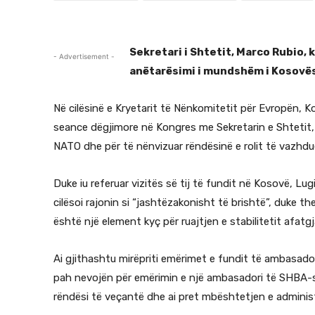
Sekretari i Shtetit, Marco Rubio, 
- Advertisement -
anëtarësimi i mundshëm i Kosovës
Në cilësinë e Kryetarit të Nënkomitetit për Evropën, K
seance dëgjimore në Kongres me Sekretarin e Shtetit
NATO dhe për të nënvizuar rëndësinë e rolit të vazhd
Duke iu referuar vizitës së tij të fundit në Kosovë, L
cilësoi rajonin si “jashtëzakonisht të brishtë”, duke t
është një element kyç për ruajtjen e stabilitetit afatgj
Ai gjithashtu mirëpriti emërimet e fundit të ambasado
pah nevojën për emërimin e një ambasadori të SHBA-së 
rëndësi të veçantë dhe ai pret mbështetjen e administr